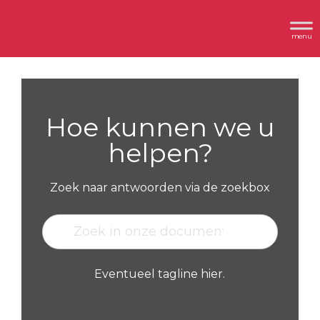
Spring
Door
Header
naar
naar
Dimplex
Rechts
de
de
hoofdnavigatie
hoofd
inhoud
Hoe kunnen we u
helpen?
Zoek naar antwoorden via de zoekbox
Eventueel tagline hier.