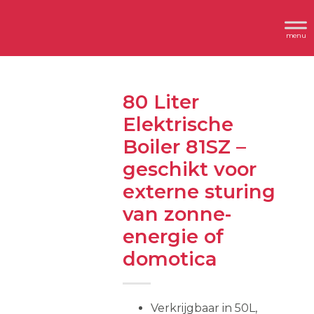
Spring
Door
Header
naar
naar
Dimplex
Rechts
de
de
hoofdnavigatie
hoofd
inhoud
80 Liter
Elektrische
Boiler 81SZ –
geschikt voor
externe sturing
van zonne-
energie of
domotica
Verkrijgbaar in 50L,