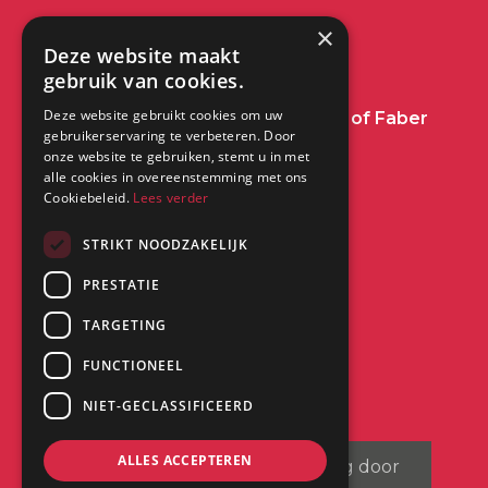
info@dimplex.nl
×
Deze website maakt
+31 (0) 513 78 98 80
gebruik van cookies.
Deze website gebruikt cookies om uw
Heeft u een vraag over Dimplex of Faber
gebruikerservaring te verbeteren. Door
Haarden?
Klik dan hier
onze website te gebruiken, stemt u in met
alle cookies in overeenstemming met ons
Cookiebeleid.
Lees verder
Kantoor:
Saturnus 8
STRIKT NOODZAKELIJK
8448 CC Heerenveen
PRESTATIE
TARGETING
FUNCTIONEEL
NIET-GECLASSIFICEERD
ALLES ACCEPTEREN
©
2026
| Website ontwikkeling door