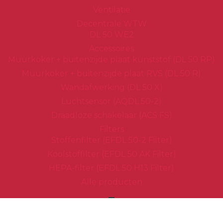
Ventilatie
Decentrale WTW
DL 50 WE2
Accessoires
Muurkoker + buitenzijde plaat kunststof (DL 50 RP)
Muurkoker + buitenzijde plaat RVS (DL 50 R)
Wandafwerking (DL 50 X)
Luchtsensor (AQDL 50-2)
Draadloze schakelaar (ACS FS)
Filters
Stoffenfilter (EFDL 50-2 Filter)
Koolstoffilter (EFDL 50 AK Filter)
HEPA-filter (EFDL 50 H13 Filter)
Alle producten