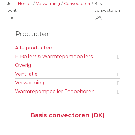
Je
Home
/
Verwarming
/
Convectoren
/
Basis
bent
convectoren
hier:
(DX)
Webshop
Producten
Sidebar
Alle producten
E-Boilers & Warmtepompboilers
Overig
Ventilatie
Verwarming
Warmtepompboiler Toebehoren
Basis convectoren (DX)