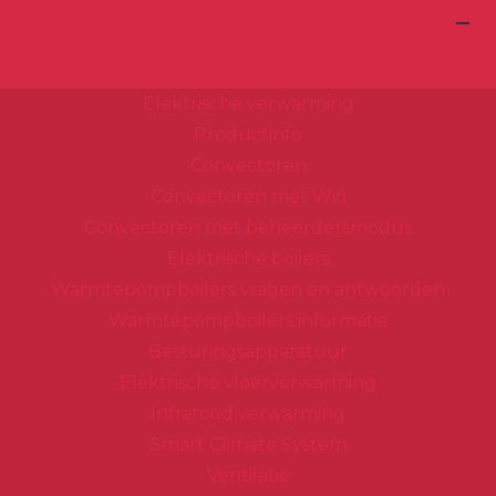
Spring
Door
Header
naar
naar
Dimplex
Rechts
de
de
Elektrische verwarming
hoofdnavigatie
hoofd
Productinfo
inhoud
Convectoren
Convectoren met Wifi
Convectoren met beheerdersmodus
Elektrische boilers
Warmtepompboilers vragen en antwoorden
Warmtepompboilers informatie
Besturingsapparatuur
Elektrische vloerverwarming
Infrarood verwarming
Smart Climate System
Ventilatie