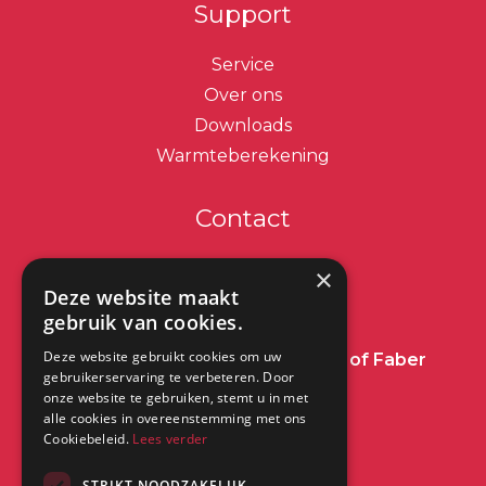
Support
Service
Over ons
Downloads
Warmteberekening
Contact
info@dimplex.nl
×
Deze website maakt
+31 (0) 513 78 98 80
gebruik van cookies.
Deze website gebruikt cookies om uw
Heeft u een vraag over Dimplex of Faber
gebruikerservaring te verbeteren. Door
Haarden?
Klik dan hier
onze website te gebruiken, stemt u in met
alle cookies in overeenstemming met ons
Cookiebeleid.
Lees verder
Kantoor:
Saturnus 8
STRIKT NOODZAKELIJK