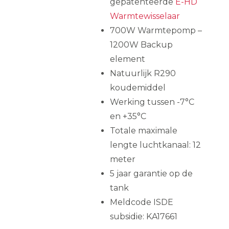
gepatenteerde
E-HD
Warmtewisselaar
700W Warmtepomp –
1200W Backup
element
Natuurlijk R290
koudemiddel
Werking tussen -7°C
en +35°C
Totale maximale
lengte luchtkanaal: 12
meter
5 jaar garantie op de
tank
Meldcode ISDE
subsidie: KA17661