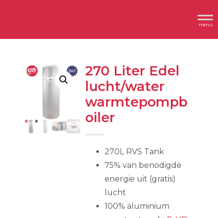
Spring
Door
Header
naar
naar
Dimplex
Rechts
de
de
hoofdnavigatie
hoofd
inhoud
270 Liter Edel
lucht/water
warmtepompb
oiler
270L RVS Tank
75% van benodigde
energie uit (gratis)
lucht
100% aluminium