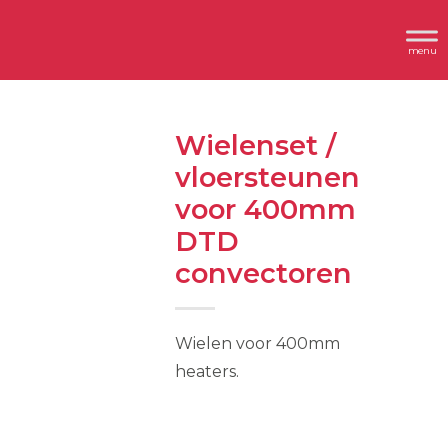
Spring
Door
Header
naar
naar
Dimplex
Rechts
de
de
hoofdnavigatie
hoofd
inhoud
Wielenset /
vloersteunen
voor 400mm
DTD
convectoren
Wielen voor 400mm
heaters.