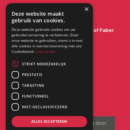
info@dimplex.nl
×
Deze website maakt
+31 (0) 513 78 98 80
gebruik van cookies.
Deze website gebruikt cookies om uw
Heeft u een vraag over Dimplex of Faber
gebruikerservaring te verbeteren. Door
Haarden?
Klik dan hier
onze website te gebruiken, stemt u in met
alle cookies in overeenstemming met ons
Cookiebeleid.
Lees verder
Kantoor:
Saturnus 8
STRIKT NOODZAKELIJK
8448 CC Heerenveen
PRESTATIE
TARGETING
FUNCTIONEEL
NIET-GECLASSIFICEERD
ALLES ACCEPTEREN
©
2026
| Website ontwikkeling door