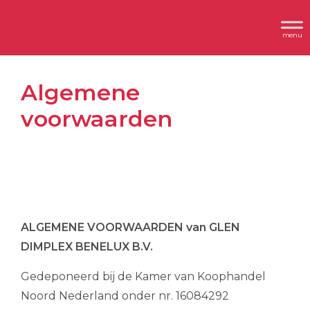
Spring
Door
Header
naar
naar
Dimplex
Rechts
de
de
hoofdnavigatie
hoofd
Algemene
inhoud
voorwaarden
ALGEMENE VOORWAARDEN van GLEN
DIMPLEX BENELUX B.V.
Gedeponeerd bij de Kamer van Koophandel
Noord Nederland onder nr. 16084292