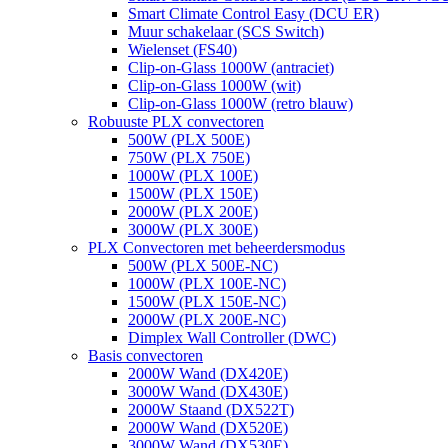
Smart Climate Control Easy (DCU ER)
Muur schakelaar (SCS Switch)
Wielenset (FS40)
Clip-on-Glass 1000W (antraciet)
Clip-on-Glass 1000W (wit)
Clip-on-Glass 1000W (retro blauw)
Robuuste PLX convectoren
500W (PLX 500E)
750W (PLX 750E)
1000W (PLX 100E)
1500W (PLX 150E)
2000W (PLX 200E)
3000W (PLX 300E)
PLX Convectoren met beheerdersmodus
500W (PLX 500E-NC)
1000W (PLX 100E-NC)
1500W (PLX 150E-NC)
2000W (PLX 200E-NC)
Dimplex Wall Controller (DWC)
Basis convectoren
2000W Wand (DX420E)
3000W Wand (DX430E)
2000W Staand (DX522T)
2000W Wand (DX520E)
3000W Wand (DX530E)