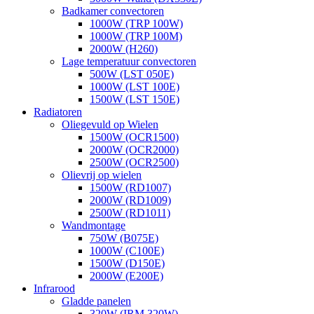
Badkamer convectoren
1000W (TRP 100W)
1000W (TRP 100M)
2000W (H260)
Lage temperatuur convectoren
500W (LST 050E)
1000W (LST 100E)
1500W (LST 150E)
Radiatoren
Oliegevuld op Wielen
1500W (OCR1500)
2000W (OCR2000)
2500W (OCR2500)
Olievrij op wielen
1500W (RD1007)
2000W (RD1009)
2500W (RD1011)
Wandmontage
750W (B075E)
1000W (C100E)
1500W (D150E)
2000W (E200E)
Infrarood
Gladde panelen
320W (IRM 320W)