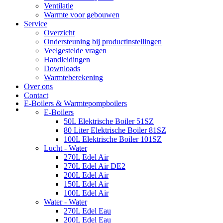
Ventilatie
Warmte voor gebouwen
Service
Overzicht
Ondersteuning bij productinstellingen
Veelgestelde vragen
Handleidingen
Downloads
Warmteberekening
Over ons
Contact
E-Boilers & Warmtepompboilers
E-Boilers
50L Elektrische Boiler 51SZ
80 Liter Elektrische Boiler 81SZ
100L Elektrische Boiler 101SZ
Lucht - Water
270L Edel Air
270L Edel Air DE2
200L Edel Air
150L Edel Air
100L Edel Air
Water - Water
270L Edel Eau
200L Edel Eau