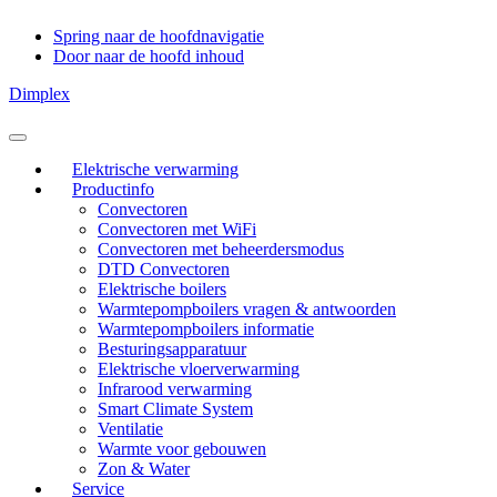
Spring naar de hoofdnavigatie
Door naar de hoofd inhoud
Dimplex
Header
Rechts
Elektrische verwarming
Productinfo
Convectoren
Convectoren met WiFi
Convectoren met beheerdersmodus
DTD Convectoren
Elektrische boilers
Warmtepompboilers vragen & antwoorden
Warmtepompboilers informatie
Besturingsapparatuur
Elektrische vloerverwarming
Infrarood verwarming
Smart Climate System
Ventilatie
Warmte voor gebouwen
Zon & Water
Service