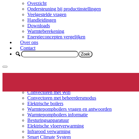
Overzicht
Ondersteuning bij productinstellingen
Veelgestelde vragen
Handleidingen
Downloads
Warmteberekening
Energieconcepten vergelijken
Over ons
Contact
Elektrische verwarming
Productinfo
Convectoren
Convectoren met Wifi
Convectoren met beheerdersmodus
Elektrische boilers
Warmtepompboilers vragen en antwoorden
Warmtepompboilers informatie
Besturingsapparatuur
Elektrische vloerverwarming
Infrarood verwarming
Smart Climate System