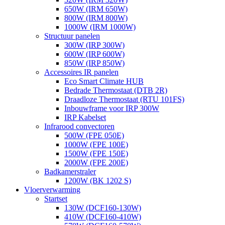
650W (IRM 650W)
800W (IRM 800W)
1000W (IRM 1000W)
Structuur panelen
300W (IRP 300W)
600W (IRP 600W)
850W (IRP 850W)
Accessoires IR panelen
Eco Smart Climate HUB
Bedrade Thermostaat (DTB 2R)
Draadloze Thermostaat (RTU 101FS)
Inbouwframe voor IRP 300W
IRP Kabelset
Infrarood convectoren
500W (FPE 050E)
1000W (FPE 100E)
1500W (FPE 150E)
2000W (FPE 200E)
Badkamerstraler
1200W (BK 1202 S)
Vloerverwarming
Startset
130W (DCF160-130W)
410W (DCF160-410W)