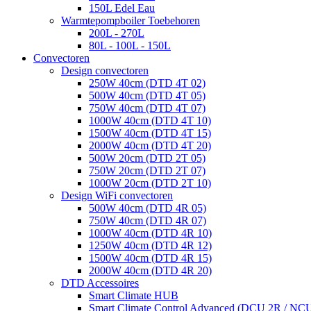
150L Edel Eau
Warmtepompboiler Toebehoren
200L - 270L
80L - 100L - 150L
Convectoren
Design convectoren
250W 40cm (DTD 4T 02)
500W 40cm (DTD 4T 05)
750W 40cm (DTD 4T 07)
1000W 40cm (DTD 4T 10)
1500W 40cm (DTD 4T 15)
2000W 40cm (DTD 4T 20)
500W 20cm (DTD 2T 05)
750W 20cm (DTD 2T 07)
1000W 20cm (DTD 2T 10)
Design WiFi convectoren
500W 40cm (DTD 4R 05)
750W 40cm (DTD 4R 07)
1000W 40cm (DTD 4R 10)
1250W 40cm (DTD 4R 12)
1500W 40cm (DTD 4R 15)
2000W 40cm (DTD 4R 20)
DTD Accessoires
Smart Climate HUB
Smart Climate Control Advanced (DCU 2R / NC