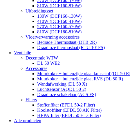
570W (DCF160-570W)
810W (DCF160-810W)
Uitbreidingsset
130W (DCF160-130W)
410W (DCF160-410W)
570W (DCF160-570W)
810W (DCF160-810W)
Vloerverwarming accessoires
Bedrade Thermostaat (DTB 2R)
Draadloze thermostaat (RTU 101FS)
Ventilatie
Decentrale WTW
DL 50 WE2
Accessoires
Muurkoker + buitenzijde plaat kunststof (DL 50 R
Muurkoker + buitenzijde plaat RVS (DL 50 R)
Wandafwerking (DL 50 X)
Luchtsensor (AQDL 50-2)
Draadloze schakelaar (ACS FS)
Filters
Stoffenfilter (EFDL 50-2 Filter)
Koolstoffilter (EFDL 50 AK Filter)
HEPA-filter (EFDL 50 H13 Filter)
Alle producten