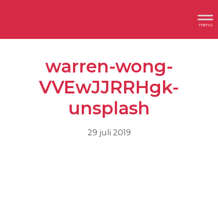
Spring
Door
Header
naar
naar
Dimplex
Rechts
de
de
hoofdnavigatie
hoofd
warren-wong-
inhoud
VVEwJJRRHgk-
unsplash
29 juli 2019