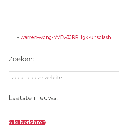
«
warren-wong-VVEwJJRRHgk-unsplash
Zoeken:
Zoek
op
deze
Laatste nieuws:
website
Alle berichten