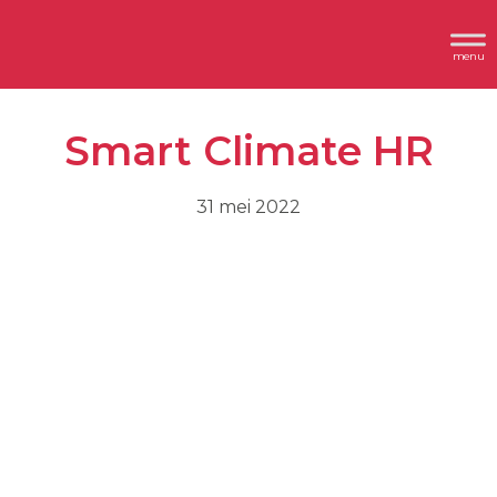
Spring
Door
Header
naar
naar
Dimplex
Rechts
de
de
hoofdnavigatie
hoofd
Smart Climate HR
inhoud
31 mei 2022