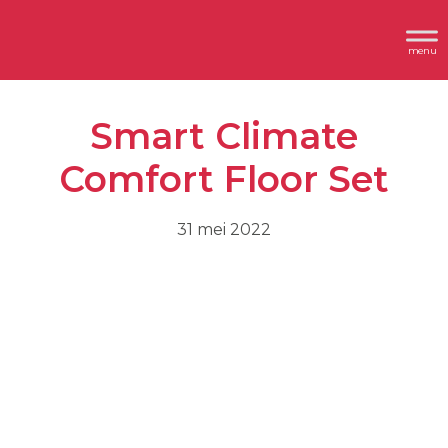
Spring
Door
Header
naar
naar
Dimplex
Rechts
de
de
hoofdnavigatie
hoofd
Smart Climate
inhoud
Comfort Floor Set
31 mei 2022