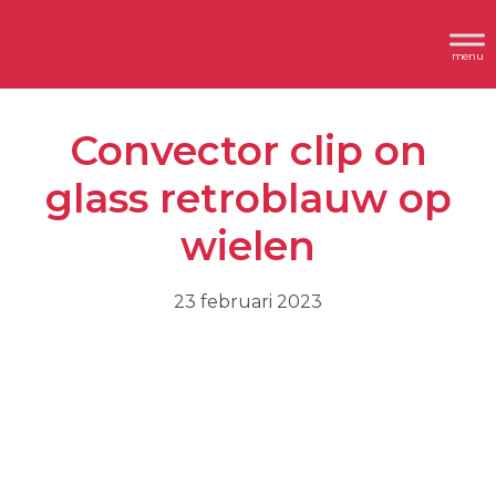
Spring
Door
Header
naar
naar
Dimplex
Rechts
de
de
hoofdnavigatie
hoofd
Convector clip on
inhoud
glass retroblauw op
wielen
23 februari 2023