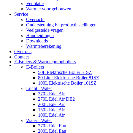
Ventilatie
Warmte voor gebouwen
Service
Overzicht
Ondersteuning bij productinstellingen
Veelgestelde vragen
Handleidingen
Downloads
Warmteberekening
Over ons
Contact
E-Boilers & Warmtepompboilers
E-Boilers
50L Elektrische Boiler 51SZ
80 Liter Elektrische Boiler 81SZ
100L Elektrische Boiler 101SZ
Lucht - Water
270L Edel Air
270L Edel Air DE2
200L Edel Air
150L Edel Air
100L Edel Air
Water - Water
270L Edel Eau
200L Edel Eau