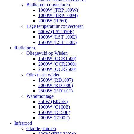
Badkamer convectoren
1000W (TRP 100W)
1000W (TRP 100M)
2000W (H260)
Lage temperatuur convectoren
500W (LST 050E)
1000W (LST 100E)
1500W (LST 150E)
Radiatoren
Oliegevuld op Wielen
1500W (OCR1500)
2000W (OCR2000)
2500W (OCR2500)
Olievrij op wielen
1500W (RD1007)
2000W (RD1009)
2500W (RD1011)
Wandmontage
750W (B075E)
1000W (C100E)
1500W (D150E)
2000W (E200E)
Infrarood
Gladde panelen
320W (IRM 320W)