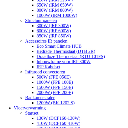
650W (IRM 650W)
800W (IRM 800W)
1000W (IRM 1000W)
Structuur panelen
300W (IRP 300W)
600W (IRP 600W)
850W (IRP 850W)
Accessoires IR panelen
Eco Smart Climate HUB
Bedrade Thermostaat (DTB 2R)
Draadloze Thermostaat (RTU 101FS)
Inbouwframe voor IRP 300W
IRP Kabelset
Infrarood convectoren
500W (FPE 050E)
1000W (FPE 100E)
1500W (FPE 150E)
2000W (FPE 200E)
Badkamerstraler
1200W (BK 1202 S)
Vloerverwarming
Startset
130W (DCF160-130W)
410W (DCF160-410W)