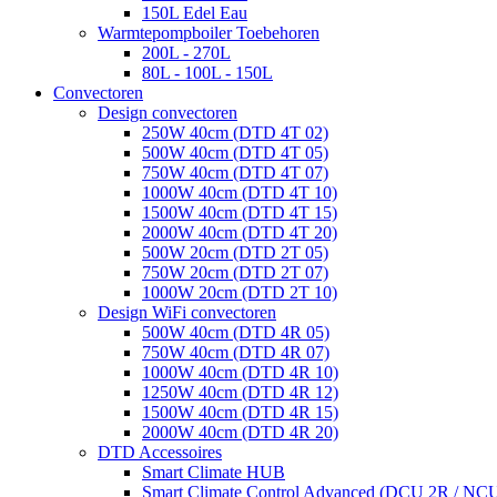
150L Edel Eau
Warmtepompboiler Toebehoren
200L - 270L
80L - 100L - 150L
Convectoren
Design convectoren
250W 40cm (DTD 4T 02)
500W 40cm (DTD 4T 05)
750W 40cm (DTD 4T 07)
1000W 40cm (DTD 4T 10)
1500W 40cm (DTD 4T 15)
2000W 40cm (DTD 4T 20)
500W 20cm (DTD 2T 05)
750W 20cm (DTD 2T 07)
1000W 20cm (DTD 2T 10)
Design WiFi convectoren
500W 40cm (DTD 4R 05)
750W 40cm (DTD 4R 07)
1000W 40cm (DTD 4R 10)
1250W 40cm (DTD 4R 12)
1500W 40cm (DTD 4R 15)
2000W 40cm (DTD 4R 20)
DTD Accessoires
Smart Climate HUB
Smart Climate Control Advanced (DCU 2R / NC