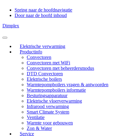
Spring naar de hoofdnavigatie
Door naar de hoofd inhoud
Dimplex
Header
Rechts
Elektrische verwarming
Productinfo
Convectoren
Convectoren met WiFi
Convectoren met beheerdersmodus
DTD Convectoren
Elektrische boilers
Warmtepompboilers vragen & antwoorden
Warmtepompboilers informatie
Besturingsapparatuur
Elektrische vloerverwarming
Infrarood verwarming
Smart Climate System
Ventilatie
Warmte voor gebouwen
Zon & Water
Service