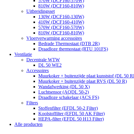
570W (DCF160-570W)
810W (DCF160-810W)
Uitbreidingsset
130W (DCF160-130W)
410W (DCF160-410W)
570W (DCF160-570W)
810W (DCF160-810W)
Vloerverwarming accessoires
Bedrade Thermostaat (DTB 2R)
Draadloze thermostaat (RTU 101FS)
Ventilatie
Decentrale WTW
DL 50 WE2
Accessoires
Muurkoker + buitenzijde plaat kunststof (DL 50 R
Muurkoker + buitenzijde plaat RVS (DL 50 R)
Wandafwerking (DL 50 X)
Luchtsensor (AQDL 50-2)
Draadloze schakelaar (ACS FS)
Filters
Stoffenfilter (EFDL 50-2 Filter)
Koolstoffilter (EFDL 50 AK Filter)
HEPA-filter (EFDL 50 H13 Filter)
Alle producten