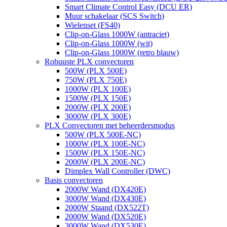
Smart Climate Control Easy (DCU ER)
Muur schakelaar (SCS Switch)
Wielenset (FS40)
Clip-on-Glass 1000W (antraciet)
Clip-on-Glass 1000W (wit)
Clip-on-Glass 1000W (retro blauw)
Robuuste PLX convectoren
500W (PLX 500E)
750W (PLX 750E)
1000W (PLX 100E)
1500W (PLX 150E)
2000W (PLX 200E)
3000W (PLX 300E)
PLX Convectoren met beheerdersmodus
500W (PLX 500E-NC)
1000W (PLX 100E-NC)
1500W (PLX 150E-NC)
2000W (PLX 200E-NC)
Dimplex Wall Controller (DWC)
Basis convectoren
2000W Wand (DX420E)
3000W Wand (DX430E)
2000W Staand (DX522T)
2000W Wand (DX520E)
3000W Wand (DX530E)