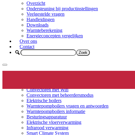
Overzicht
Ondersteuning bij productinstellingen
Veelgestelde vragen
Handleidingen
Downloads
Warmteberekening
Energieconcepten vergelijken
Over ons
Contact
Elektrische verwarming
Productinfo
Convectoren
Convectoren met Wifi
Convectoren met beheerdersmodus
Elektrische boilers
Warmtepompboilers vragen en antwoorden
Warmtepompboilers informatie
Besturingsapparatuur
Elektrische vloerverwarming
Infrarood verwarming
Smart Climate System