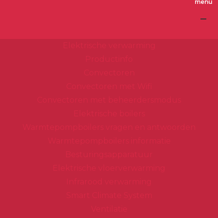
Spring
Door
Header
naar
naar
Dimplex
Rechts
de
de
Elektrische verwarming
hoofdnavigatie
hoofd
Productinfo
inhoud
Convectoren
Convectoren met Wifi
Convectoren met beheerdersmodus
Elektrische boilers
Warmtepompboilers vragen en antwoorden
Warmtepompboilers informatie
Besturingsapparatuur
Elektrische vloerverwarming
Infrarood verwarming
Smart Climate System
Ventilatie