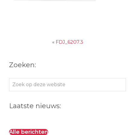
«
FDJ_6207.3
Zoeken:
Zoek
op
deze
Laatste nieuws:
website
Alle berichten