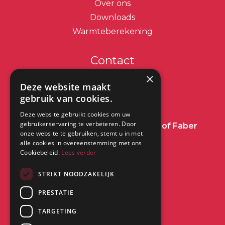
Over ons
Downloads
Warmteberekening
Contact
×
info@dimplex.nl
Deze website maakt
gebruik van cookies.
+31 (0) 513 78 98 80
Deze website gebruikt cookies om uw
gebruikerservaring te verbeteren. Door
Heeft u een vraag over Dimplex of Faber
onze website te gebruiken, stemt u in met
Haarden?
Klik dan hier
alle cookies in overeenstemming met ons
Cookiebeleid.
Lees verder
Kantoor:
STRIKT NOODZAKELIJK
Saturnus 8
PRESTATIE
8448 CC Heerenveen
TARGETING