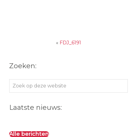
«
FDJ_6191
Zoeken:
Zoek
op
deze
Laatste nieuws:
website
Alle berichten