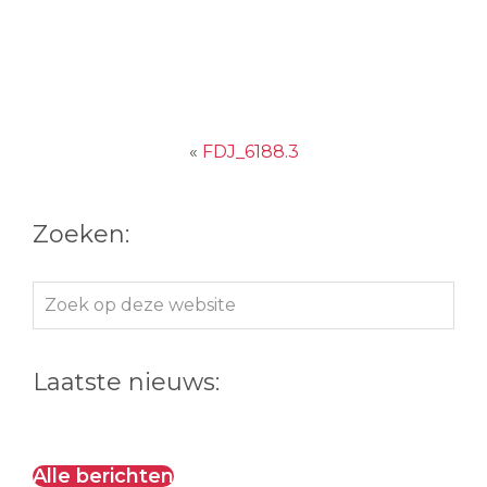
«
FDJ_6188.3
Zoeken:
Zoek
op
deze
Laatste nieuws:
website
Alle berichten