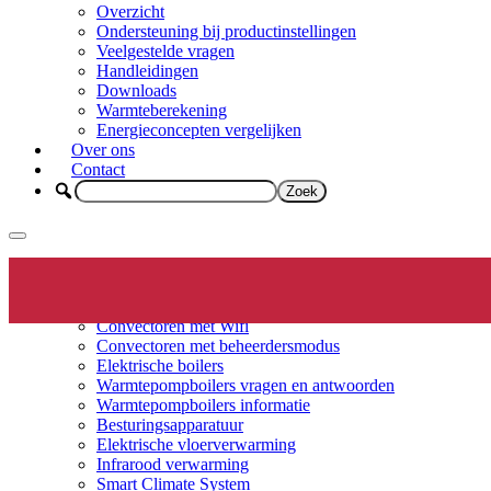
Overzicht
Ondersteuning bij productinstellingen
Veelgestelde vragen
Handleidingen
Downloads
Warmteberekening
Energieconcepten vergelijken
Over ons
Contact
Elektrische verwarming
Productinfo
Convectoren
Convectoren met Wifi
Convectoren met beheerdersmodus
Elektrische boilers
Warmtepompboilers vragen en antwoorden
Warmtepompboilers informatie
Besturingsapparatuur
Elektrische vloerverwarming
Infrarood verwarming
Smart Climate System