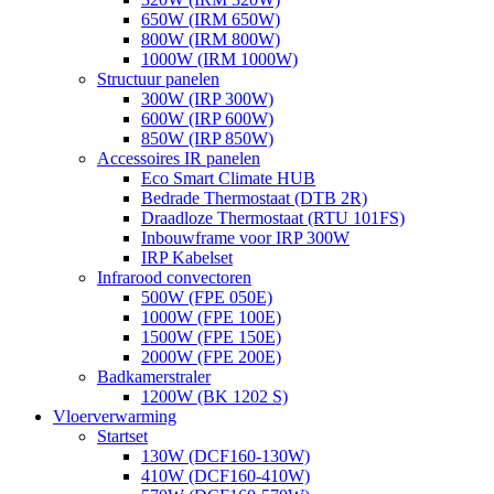
650W (IRM 650W)
800W (IRM 800W)
1000W (IRM 1000W)
Structuur panelen
300W (IRP 300W)
600W (IRP 600W)
850W (IRP 850W)
Accessoires IR panelen
Eco Smart Climate HUB
Bedrade Thermostaat (DTB 2R)
Draadloze Thermostaat (RTU 101FS)
Inbouwframe voor IRP 300W
IRP Kabelset
Infrarood convectoren
500W (FPE 050E)
1000W (FPE 100E)
1500W (FPE 150E)
2000W (FPE 200E)
Badkamerstraler
1200W (BK 1202 S)
Vloerverwarming
Startset
130W (DCF160-130W)
410W (DCF160-410W)