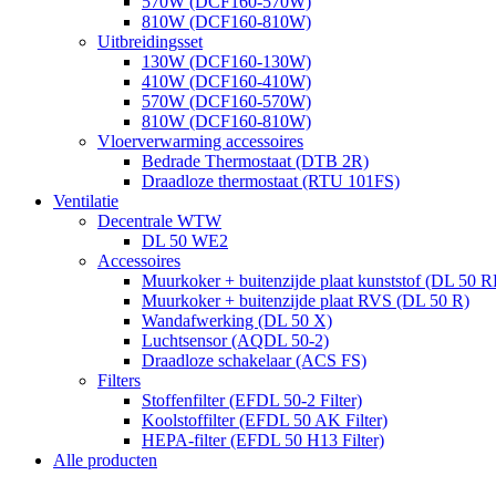
570W (DCF160-570W)
810W (DCF160-810W)
Uitbreidingsset
130W (DCF160-130W)
410W (DCF160-410W)
570W (DCF160-570W)
810W (DCF160-810W)
Vloerverwarming accessoires
Bedrade Thermostaat (DTB 2R)
Draadloze thermostaat (RTU 101FS)
Ventilatie
Decentrale WTW
DL 50 WE2
Accessoires
Muurkoker + buitenzijde plaat kunststof (DL 50 R
Muurkoker + buitenzijde plaat RVS (DL 50 R)
Wandafwerking (DL 50 X)
Luchtsensor (AQDL 50-2)
Draadloze schakelaar (ACS FS)
Filters
Stoffenfilter (EFDL 50-2 Filter)
Koolstoffilter (EFDL 50 AK Filter)
HEPA-filter (EFDL 50 H13 Filter)
Alle producten