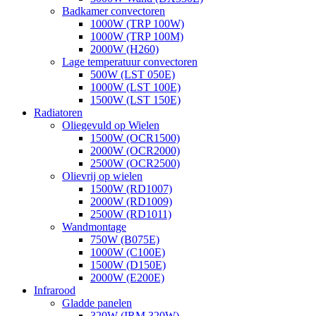
Badkamer convectoren
1000W (TRP 100W)
1000W (TRP 100M)
2000W (H260)
Lage temperatuur convectoren
500W (LST 050E)
1000W (LST 100E)
1500W (LST 150E)
Radiatoren
Oliegevuld op Wielen
1500W (OCR1500)
2000W (OCR2000)
2500W (OCR2500)
Olievrij op wielen
1500W (RD1007)
2000W (RD1009)
2500W (RD1011)
Wandmontage
750W (B075E)
1000W (C100E)
1500W (D150E)
2000W (E200E)
Infrarood
Gladde panelen
320W (IRM 320W)