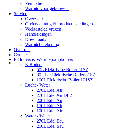
Ventilatie
Warmte voor gebouwen
Service
Overzicht
Ondersteuning bij productinstellingen
Veelgestelde vragen
Handleidingen
Downloads
Warmteberekening
Over ons
Contact
E-Boilers & Warmtepompboilers
E-Boilers
50L Elektrische Boiler 51SZ
80 Liter Elektrische Boiler 81SZ
100L Elektrische Boiler 101SZ
Lucht - Water
270L Edel Air
270L Edel Air DE2
200L Edel Air
150L Edel Air
100L Edel Air
Water - Water
270L Edel Eau
200L Edel Eau