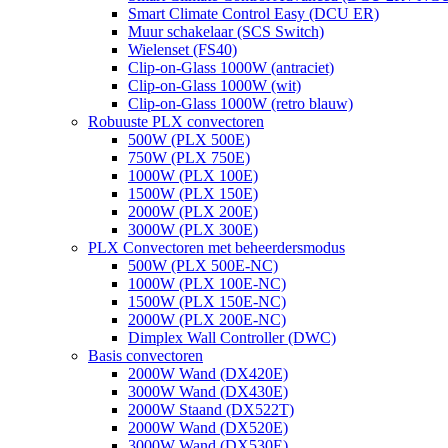
Smart Climate Control Easy (DCU ER)
Muur schakelaar (SCS Switch)
Wielenset (FS40)
Clip-on-Glass 1000W (antraciet)
Clip-on-Glass 1000W (wit)
Clip-on-Glass 1000W (retro blauw)
Robuuste PLX convectoren
500W (PLX 500E)
750W (PLX 750E)
1000W (PLX 100E)
1500W (PLX 150E)
2000W (PLX 200E)
3000W (PLX 300E)
PLX Convectoren met beheerdersmodus
500W (PLX 500E-NC)
1000W (PLX 100E-NC)
1500W (PLX 150E-NC)
2000W (PLX 200E-NC)
Dimplex Wall Controller (DWC)
Basis convectoren
2000W Wand (DX420E)
3000W Wand (DX430E)
2000W Staand (DX522T)
2000W Wand (DX520E)
3000W Wand (DX530E)