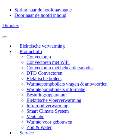
Spring naar de hoofdnavigatie
Door naar de hoofd inhoud
Dimplex
Header
Rechts
Elektrische verwarming
Productinfo
Convectoren
Convectoren met WiFi
Convectoren met beheerdersmodus
DTD Convectoren
Elektrische boilers
Warmtepompboilers vragen & antwoorden
Warmtepompboilers informatie
Besturingsapparatuur
Elektrische vloerverwarming
Infrarood verwarming
Smart Climate System
Ventilatie
Warmte voor gebouwen
Zon & Water
Service