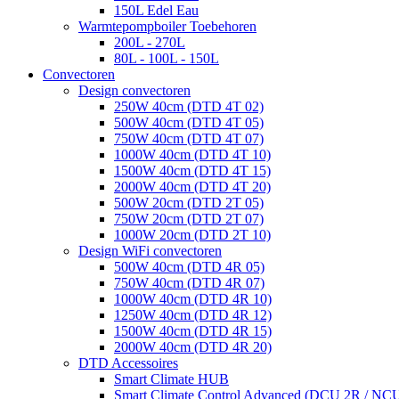
150L Edel Eau
Warmtepompboiler Toebehoren
200L - 270L
80L - 100L - 150L
Convectoren
Design convectoren
250W 40cm (DTD 4T 02)
500W 40cm (DTD 4T 05)
750W 40cm (DTD 4T 07)
1000W 40cm (DTD 4T 10)
1500W 40cm (DTD 4T 15)
2000W 40cm (DTD 4T 20)
500W 20cm (DTD 2T 05)
750W 20cm (DTD 2T 07)
1000W 20cm (DTD 2T 10)
Design WiFi convectoren
500W 40cm (DTD 4R 05)
750W 40cm (DTD 4R 07)
1000W 40cm (DTD 4R 10)
1250W 40cm (DTD 4R 12)
1500W 40cm (DTD 4R 15)
2000W 40cm (DTD 4R 20)
DTD Accessoires
Smart Climate HUB
Smart Climate Control Advanced (DCU 2R / NC