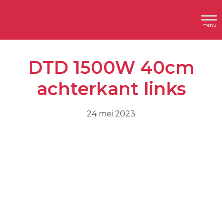
Spring
Door
Header
naar
naar
Dimplex
Rechts
de
de
hoofdnavigatie
hoofd
DTD 1500W 40cm
inhoud
achterkant links
24 mei 2023