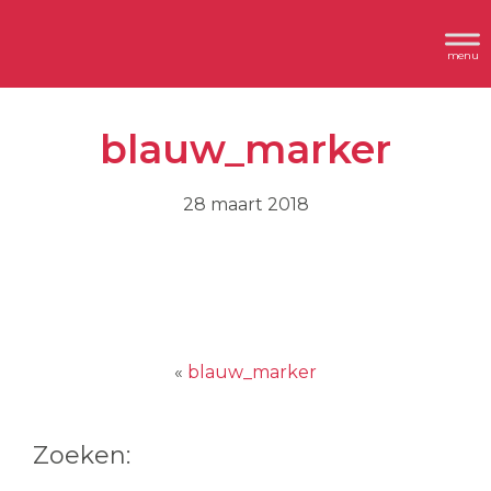
Spring
Door
Header
naar
naar
Dimplex
Rechts
de
de
hoofdnavigatie
hoofd
blauw_marker
inhoud
28 maart 2018
«
blauw_marker
Zoeken: