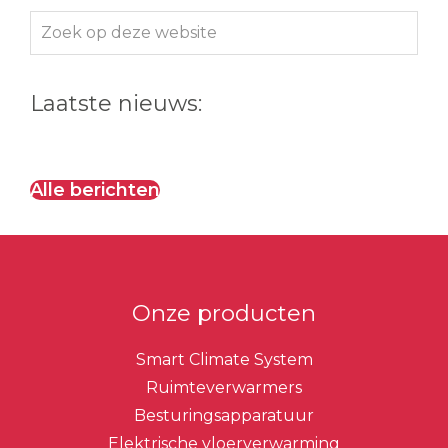
Zoek
op
deze
Laatste nieuws:
website
Alle berichten
Onze producten
Smart Climate System
Ruimteverwarmers
Besturingsapparatuur
Elektrische vloerverwarming