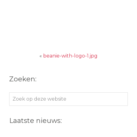
«
beanie-with-logo-1.jpg
Zoeken:
Zoek
op
deze
Laatste nieuws:
website