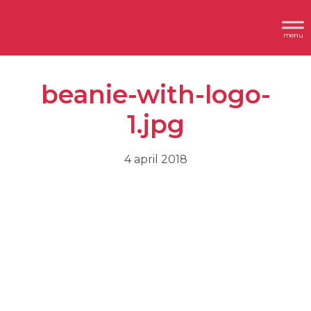
Spring
Door
Header
naar
naar
Dimplex
Rechts
de
de
hoofdnavigatie
hoofd
beanie-with-logo-
inhoud
1.jpg
4 april 2018