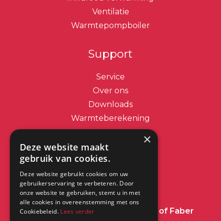
Ventilatie
Warmtepompboiler
Support
Service
Over ons
Downloads
Warmteberekening
×
Contact
Deze website maakt
gebruik van cookies.
info@dimplex.nl
Deze website gebruikt cookies om uw
+31 (0) 513 78 98 80
gebruikerservaring te verbeteren. Door
onze website te gebruiken, stemt u in met
alle cookies in overeenstemming met ons
Heeft u een vraag over Dimplex of Faber
Cookiebeleid.
Lees verder