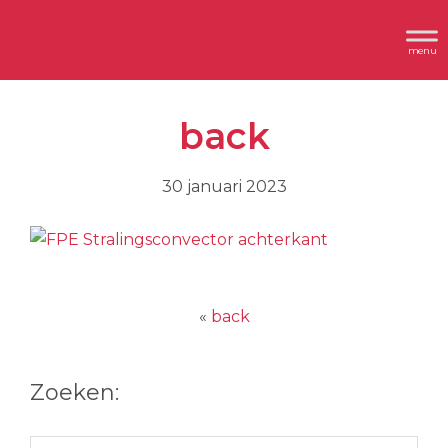
Spring
Door
Header
naar
naar
Dimplex
Rechts
de
de
hoofdnavigatie
hoofd
back
inhoud
30 januari 2023
«
back
Zoeken: