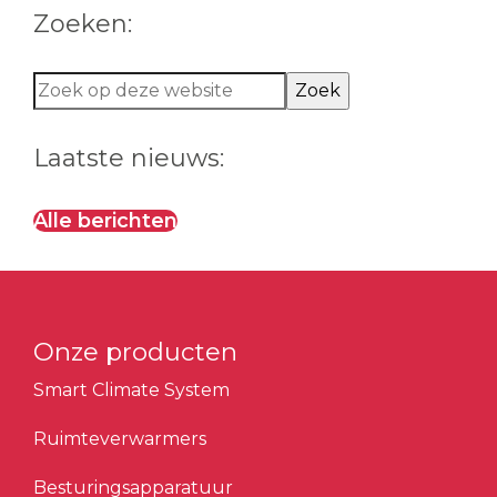
Zoeken:
Zoek
op
deze
Laatste nieuws:
website
Alle berichten
Onze producten
Smart Climate System
Ruimteverwarmers
Besturingsapparatuur