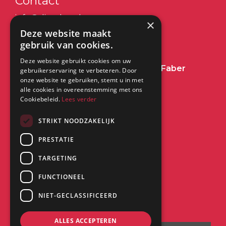
Contact
info@dimplex.nl
×
Deze website maakt
+31 (0) 513 78 98 80
gebruik van cookies.
Deze website gebruikt cookies om uw
Heeft u een vraag over Dimplex of Faber
gebruikerservaring te verbeteren. Door
onze website te gebruiken, stemt u in met
Haarden?
Klik dan hier
alle cookies in overeenstemming met ons
Cookiebeleid.
Lees verder
Kantoor:
STRIKT NOODZAKELIJK
PRESTATIE
Saturnus 8
8448 CC Heerenveen
TARGETING
FUNCTIONEEL
NIET-GECLASSIFICEERD
ALLES ACCEPTEREN