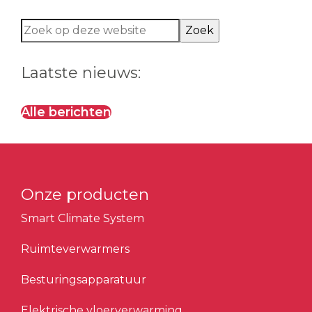
Zoek
op
deze
Laatste nieuws:
website
Alle berichten
Onze producten
Smart Climate System
Ruimteverwarmers
Besturingsapparatuur
Elektrische vloerverwarming