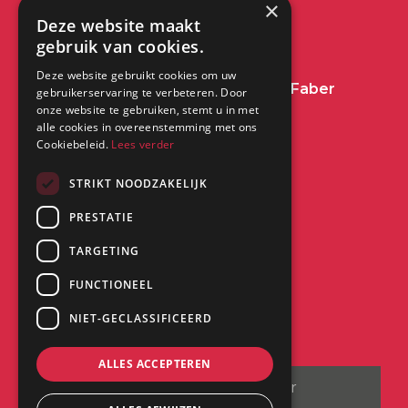
×
Deze website maakt
+31 (0) 513 78 98 80
gebruik van cookies.
Deze website gebruikt cookies om uw
Heeft u een vraag over Dimplex of Faber
gebruikerservaring te verbeteren. Door
onze website te gebruiken, stemt u in met
Haarden?
Klik dan hier
alle cookies in overeenstemming met ons
Cookiebeleid.
Lees verder
Kantoor:
STRIKT NOODZAKELIJK
PRESTATIE
Saturnus 8
8448 CC Heerenveen
TARGETING
FUNCTIONEEL
NIET-GECLASSIFICEERD
ALLES ACCEPTEREN
©
2026
| Website ontwikkeling door