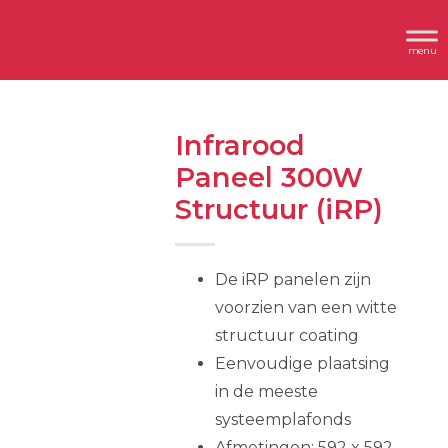
Spring
Door
Header
naar
naar
Dimplex
Rechts
de
de
hoofdnavigatie
hoofd
inhoud
Infrarood
Paneel 300W
Structuur (iRP)
De iRP panelen zijn
voorzien van een witte
structuur coating
Eenvoudige plaatsing
in de meeste
systeemplafonds
Afmetingen: 592 x 592