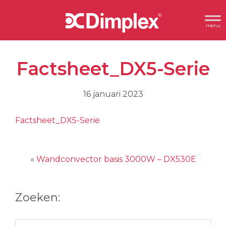
Spring
Door
Header
naar
naar
Dimplex
Rechts
de
de
hoofdnavigatie
hoofd
Factsheet_DX5-Serie
inhoud
16 januari 2023
Factsheet_DX5-Serie
«
Wandconvector basis 3000W – DX530E
Zoeken:
Zoek