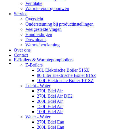
Ventilatie
Warmte voor gebouwen
Service
Overzicht
Ondersteuning bij productinstellingen
Veelgestelde vragen
Handleidingen
Downloads
Warmteberekening
Over ons
Contact
E-Boilers & Warmtepompboilers
E-Boilers
50L Elektrische Boiler 51SZ
80 Liter Elektrische Boiler 81SZ
100L Elektrische Boiler 101SZ
Lucht - Water
270L Edel Air
270L Edel Air DE2
200L Edel Air
150L Edel Air
100L Edel Air
Water - Water
270L Edel Eau
200L Edel Eau