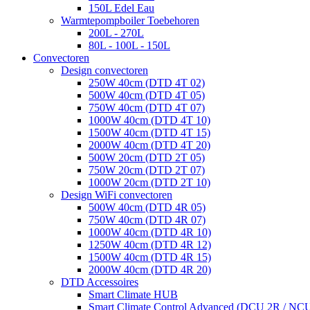
150L Edel Eau
Warmtepompboiler Toebehoren
200L - 270L
80L - 100L - 150L
Convectoren
Design convectoren
250W 40cm (DTD 4T 02)
500W 40cm (DTD 4T 05)
750W 40cm (DTD 4T 07)
1000W 40cm (DTD 4T 10)
1500W 40cm (DTD 4T 15)
2000W 40cm (DTD 4T 20)
500W 20cm (DTD 2T 05)
750W 20cm (DTD 2T 07)
1000W 20cm (DTD 2T 10)
Design WiFi convectoren
500W 40cm (DTD 4R 05)
750W 40cm (DTD 4R 07)
1000W 40cm (DTD 4R 10)
1250W 40cm (DTD 4R 12)
1500W 40cm (DTD 4R 15)
2000W 40cm (DTD 4R 20)
DTD Accessoires
Smart Climate HUB
Smart Climate Control Advanced (DCU 2R / NC