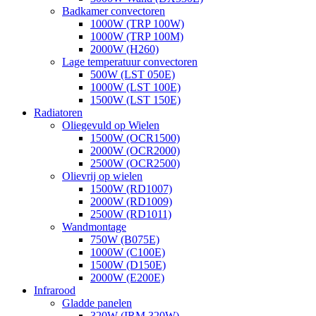
Badkamer convectoren
1000W (TRP 100W)
1000W (TRP 100M)
2000W (H260)
Lage temperatuur convectoren
500W (LST 050E)
1000W (LST 100E)
1500W (LST 150E)
Radiatoren
Oliegevuld op Wielen
1500W (OCR1500)
2000W (OCR2000)
2500W (OCR2500)
Olievrij op wielen
1500W (RD1007)
2000W (RD1009)
2500W (RD1011)
Wandmontage
750W (B075E)
1000W (C100E)
1500W (D150E)
2000W (E200E)
Infrarood
Gladde panelen
320W (IRM 320W)