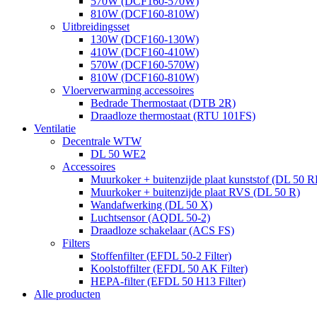
570W (DCF160-570W)
810W (DCF160-810W)
Uitbreidingsset
130W (DCF160-130W)
410W (DCF160-410W)
570W (DCF160-570W)
810W (DCF160-810W)
Vloerverwarming accessoires
Bedrade Thermostaat (DTB 2R)
Draadloze thermostaat (RTU 101FS)
Ventilatie
Decentrale WTW
DL 50 WE2
Accessoires
Muurkoker + buitenzijde plaat kunststof (DL 50 R
Muurkoker + buitenzijde plaat RVS (DL 50 R)
Wandafwerking (DL 50 X)
Luchtsensor (AQDL 50-2)
Draadloze schakelaar (ACS FS)
Filters
Stoffenfilter (EFDL 50-2 Filter)
Koolstoffilter (EFDL 50 AK Filter)
HEPA-filter (EFDL 50 H13 Filter)
Alle producten