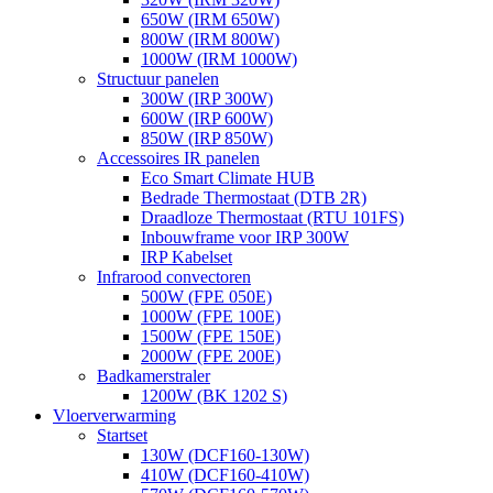
650W (IRM 650W)
800W (IRM 800W)
1000W (IRM 1000W)
Structuur panelen
300W (IRP 300W)
600W (IRP 600W)
850W (IRP 850W)
Accessoires IR panelen
Eco Smart Climate HUB
Bedrade Thermostaat (DTB 2R)
Draadloze Thermostaat (RTU 101FS)
Inbouwframe voor IRP 300W
IRP Kabelset
Infrarood convectoren
500W (FPE 050E)
1000W (FPE 100E)
1500W (FPE 150E)
2000W (FPE 200E)
Badkamerstraler
1200W (BK 1202 S)
Vloerverwarming
Startset
130W (DCF160-130W)
410W (DCF160-410W)