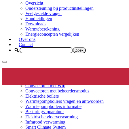
Overzicht
Ondersteuning bij productinstellingen
Veelgestelde vragen
Handleidingen
Downloads
Warmteberekening
Energieconcepten vergelijken
Over ons
Contact
Elektrische verwarming
Productinfo
Convectoren
Convectoren met Wifi
Convectoren met beheerdersmodus
Elektrische boilers
Warmtepompboilers vragen en antwoorden
Warmtepompboilers informatie
Besturingsapparatuur
Elektrische vloerverwarming
Infrarood verwarming
Smart Climate System