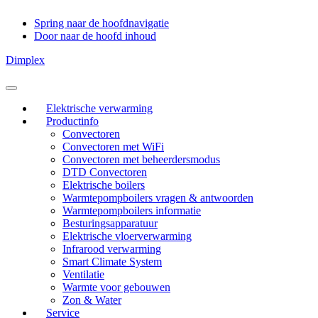
Spring naar de hoofdnavigatie
Door naar de hoofd inhoud
Dimplex
Header
Rechts
Elektrische verwarming
Productinfo
Convectoren
Convectoren met WiFi
Convectoren met beheerdersmodus
DTD Convectoren
Elektrische boilers
Warmtepompboilers vragen & antwoorden
Warmtepompboilers informatie
Besturingsapparatuur
Elektrische vloerverwarming
Infrarood verwarming
Smart Climate System
Ventilatie
Warmte voor gebouwen
Zon & Water
Service