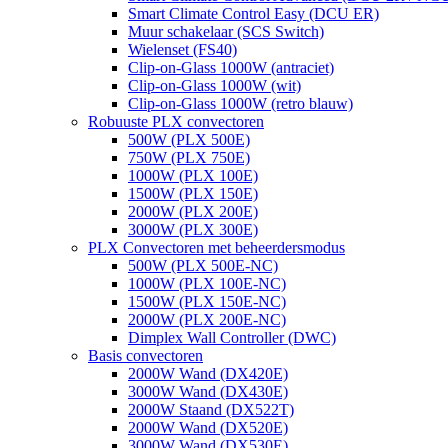
Smart Climate Control Easy (DCU ER)
Muur schakelaar (SCS Switch)
Wielenset (FS40)
Clip-on-Glass 1000W (antraciet)
Clip-on-Glass 1000W (wit)
Clip-on-Glass 1000W (retro blauw)
Robuuste PLX convectoren
500W (PLX 500E)
750W (PLX 750E)
1000W (PLX 100E)
1500W (PLX 150E)
2000W (PLX 200E)
3000W (PLX 300E)
PLX Convectoren met beheerdersmodus
500W (PLX 500E-NC)
1000W (PLX 100E-NC)
1500W (PLX 150E-NC)
2000W (PLX 200E-NC)
Dimplex Wall Controller (DWC)
Basis convectoren
2000W Wand (DX420E)
3000W Wand (DX430E)
2000W Staand (DX522T)
2000W Wand (DX520E)
3000W Wand (DX530E)