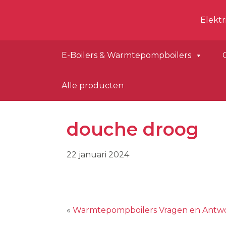
Hea
Spring
Door
Dimplex
Elekt
naar
naar
Rec
de
de
hoofdnavigatie
hoofd
E-Boilers & Warmtepompboilers
inhoud
Alle producten
douche droog
22 januari 2024
«
Warmtepompboilers Vragen en Antw