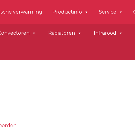
der
rische verwarming
Productinfo
Service
hts
Convectoren
Radiatoren
Infrarood
oorden