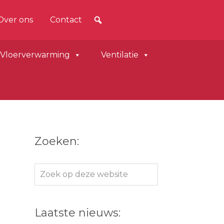
Over ons
Contact
Vloerverwarming
Ventilatie
Zoeken:
Zoek
op
deze
Laatste nieuws:
website