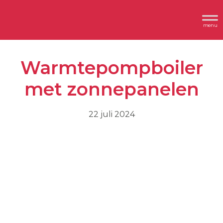
Spring
Door
Header
naar
naar
Dimplex
Rechts
de
de
hoofdnavigatie
hoofd
Warmtepompboiler
inhoud
met zonnepanelen
22 juli 2024