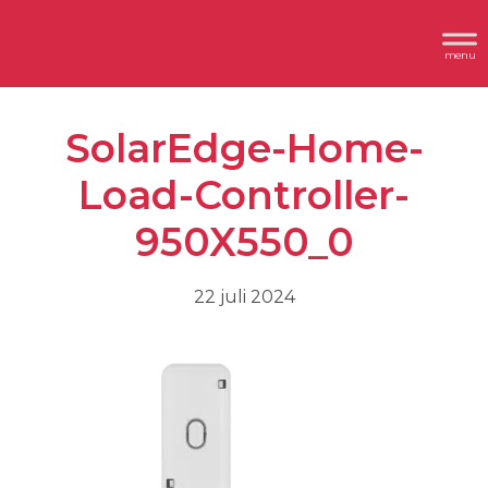
Spring
Door
Header
naar
naar
Dimplex
Rechts
de
de
hoofdnavigatie
hoofd
SolarEdge-Home-
inhoud
Load-Controller-
950X550_0
22 juli 2024