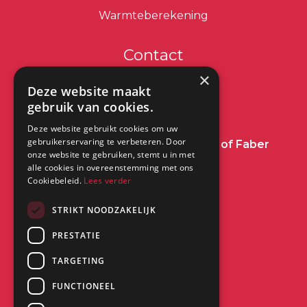
Warmteberekening
Contact
×
info@dimplex.nl
Deze website maakt
gebruik van cookies.
+31 (0) 513 78 98 80
Deze website gebruikt cookies om uw
gebruikerservaring te verbeteren. Door
Heeft u een vraag over Dimplex of Faber
onze website te gebruiken, stemt u in met
Haarden?
Klik dan hier
alle cookies in overeenstemming met ons
Cookiebeleid.
Lees verder
Kantoor:
STRIKT NOODZAKELIJK
Saturnus 8
PRESTATIE
8448 CC Heerenveen
TARGETING
FUNCTIONEEL