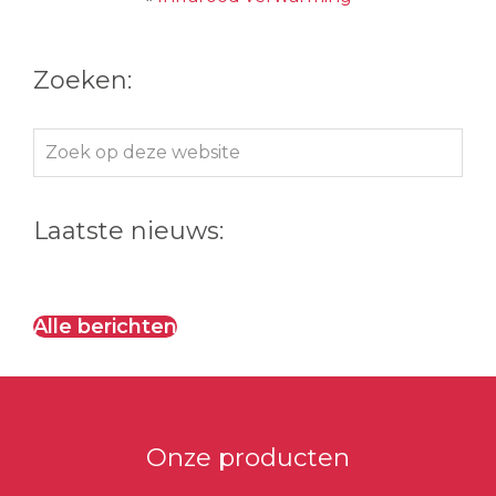
Zoeken:
Zoek
op
deze
Laatste nieuws:
website
Alle berichten
Onze producten