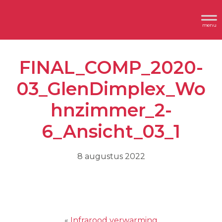
Spring
Door
Header
naar
naar
Dimplex
Rechts
de
de
hoofdnavigatie
hoofd
FINAL_COMP_2020-
inhoud
03_GlenDimplex_Wo
hnzimmer_2-
6_Ansicht_03_1
8 augustus 2022
«
Infrarood verwarming