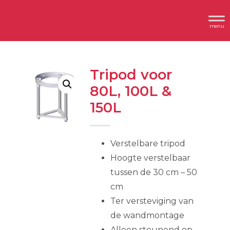
Spring
Door
Header
naar
naar
Dimplex
Rechts
de
de
hoofdnavigatie
hoofd
inhoud
Tripod voor
80L, 100L &
150L
Verstelbare tripod
Hoogte verstelbaar
tussen de 30 cm – 50
cm
Ter versteviging van
de wandmontage
Alleen steunend op