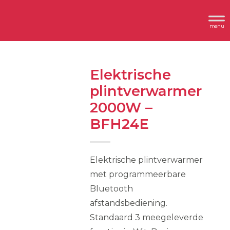
Spring
Door
Header
naar
naar
Dimplex
Rechts
de
de
hoofdnavigatie
hoofd
inhoud
Elektrische
plintverwarmer
2000W –
BFH24E
Elektrische plintverwarmer
met programmeerbare
Bluetooth
afstandsbediening.
Standaard 3 meegeleverde