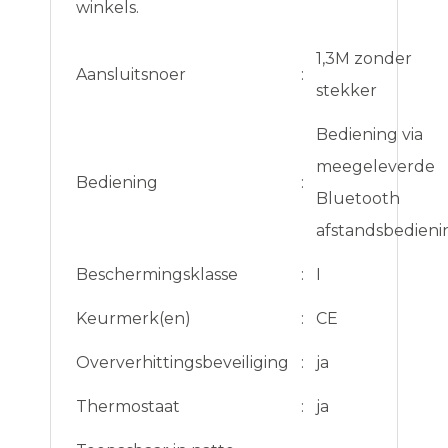
winkels.
1,3M zonder
Aansluitsnoer
:
stekker
Bediening via
meegeleverde
Bediening
:
Bluetooth
afstandsbedieni
Beschermingsklasse
:
I
Keurmerk(en)
:
CE
Oververhittingsbeveiliging
:
ja
Thermostaat
:
ja