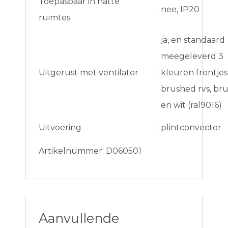
Toepasbaar in natte
:
nee, IP20
ruimtes
ja, en standaard
meegeleverd 3
Uitgerust met ventilator
:
kleuren frontjes
brushed rvs, bru
en wit (ral9016)
Uitvoering
:
plintconvector
Artikelnummer: D060501
Aanvullende