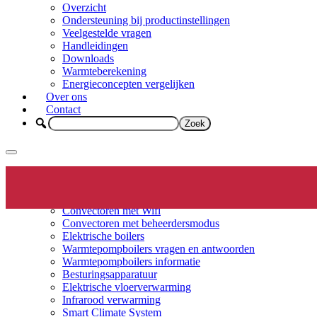
Overzicht
Ondersteuning bij productinstellingen
Veelgestelde vragen
Handleidingen
Downloads
Warmteberekening
Energieconcepten vergelijken
Over ons
Contact
Elektrische verwarming
Productinfo
Convectoren
Convectoren met Wifi
Convectoren met beheerdersmodus
Elektrische boilers
Warmtepompboilers vragen en antwoorden
Warmtepompboilers informatie
Besturingsapparatuur
Elektrische vloerverwarming
Infrarood verwarming
Smart Climate System