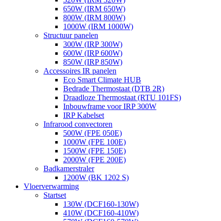
650W (IRM 650W)
800W (IRM 800W)
1000W (IRM 1000W)
Structuur panelen
300W (IRP 300W)
600W (IRP 600W)
850W (IRP 850W)
Accessoires IR panelen
Eco Smart Climate HUB
Bedrade Thermostaat (DTB 2R)
Draadloze Thermostaat (RTU 101FS)
Inbouwframe voor IRP 300W
IRP Kabelset
Infrarood convectoren
500W (FPE 050E)
1000W (FPE 100E)
1500W (FPE 150E)
2000W (FPE 200E)
Badkamerstraler
1200W (BK 1202 S)
Vloerverwarming
Startset
130W (DCF160-130W)
410W (DCF160-410W)