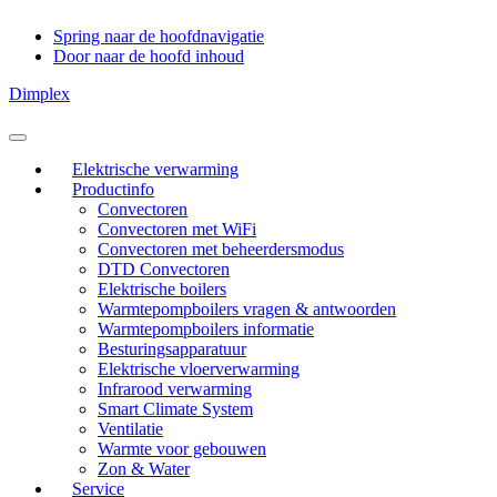
Spring naar de hoofdnavigatie
Door naar de hoofd inhoud
Dimplex
Header
Rechts
Elektrische verwarming
Productinfo
Convectoren
Convectoren met WiFi
Convectoren met beheerdersmodus
DTD Convectoren
Elektrische boilers
Warmtepompboilers vragen & antwoorden
Warmtepompboilers informatie
Besturingsapparatuur
Elektrische vloerverwarming
Infrarood verwarming
Smart Climate System
Ventilatie
Warmte voor gebouwen
Zon & Water
Service