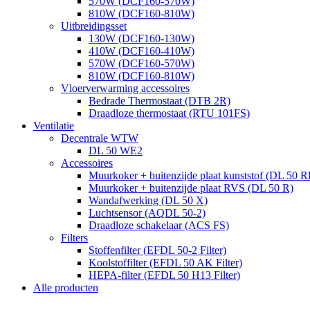
570W (DCF160-570W)
810W (DCF160-810W)
Uitbreidingsset
130W (DCF160-130W)
410W (DCF160-410W)
570W (DCF160-570W)
810W (DCF160-810W)
Vloerverwarming accessoires
Bedrade Thermostaat (DTB 2R)
Draadloze thermostaat (RTU 101FS)
Ventilatie
Decentrale WTW
DL 50 WE2
Accessoires
Muurkoker + buitenzijde plaat kunststof (DL 50 R
Muurkoker + buitenzijde plaat RVS (DL 50 R)
Wandafwerking (DL 50 X)
Luchtsensor (AQDL 50-2)
Draadloze schakelaar (ACS FS)
Filters
Stoffenfilter (EFDL 50-2 Filter)
Koolstoffilter (EFDL 50 AK Filter)
HEPA-filter (EFDL 50 H13 Filter)
Alle producten