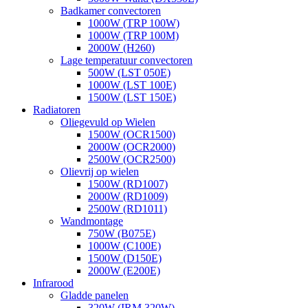
Badkamer convectoren
1000W (TRP 100W)
1000W (TRP 100M)
2000W (H260)
Lage temperatuur convectoren
500W (LST 050E)
1000W (LST 100E)
1500W (LST 150E)
Radiatoren
Oliegevuld op Wielen
1500W (OCR1500)
2000W (OCR2000)
2500W (OCR2500)
Olievrij op wielen
1500W (RD1007)
2000W (RD1009)
2500W (RD1011)
Wandmontage
750W (B075E)
1000W (C100E)
1500W (D150E)
2000W (E200E)
Infrarood
Gladde panelen
320W (IRM 320W)