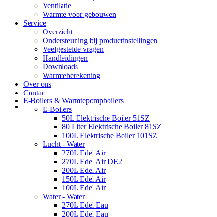
Ventilatie
Warmte voor gebouwen
Service
Overzicht
Ondersteuning bij productinstellingen
Veelgestelde vragen
Handleidingen
Downloads
Warmteberekening
Over ons
Contact
E-Boilers & Warmtepompboilers
E-Boilers
50L Elektrische Boiler 51SZ
80 Liter Elektrische Boiler 81SZ
100L Elektrische Boiler 101SZ
Lucht - Water
270L Edel Air
270L Edel Air DE2
200L Edel Air
150L Edel Air
100L Edel Air
Water - Water
270L Edel Eau
200L Edel Eau