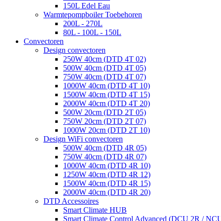
150L Edel Eau
Warmtepompboiler Toebehoren
200L - 270L
80L - 100L - 150L
Convectoren
Design convectoren
250W 40cm (DTD 4T 02)
500W 40cm (DTD 4T 05)
750W 40cm (DTD 4T 07)
1000W 40cm (DTD 4T 10)
1500W 40cm (DTD 4T 15)
2000W 40cm (DTD 4T 20)
500W 20cm (DTD 2T 05)
750W 20cm (DTD 2T 07)
1000W 20cm (DTD 2T 10)
Design WiFi convectoren
500W 40cm (DTD 4R 05)
750W 40cm (DTD 4R 07)
1000W 40cm (DTD 4R 10)
1250W 40cm (DTD 4R 12)
1500W 40cm (DTD 4R 15)
2000W 40cm (DTD 4R 20)
DTD Accessoires
Smart Climate HUB
Smart Climate Control Advanced (DCU 2R / NC