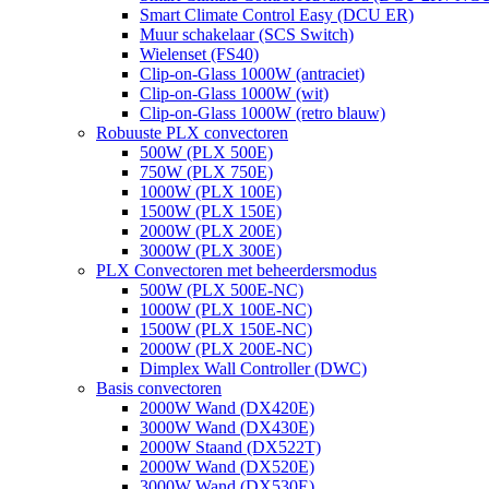
Smart Climate Control Easy (DCU ER)
Muur schakelaar (SCS Switch)
Wielenset (FS40)
Clip-on-Glass 1000W (antraciet)
Clip-on-Glass 1000W (wit)
Clip-on-Glass 1000W (retro blauw)
Robuuste PLX convectoren
500W (PLX 500E)
750W (PLX 750E)
1000W (PLX 100E)
1500W (PLX 150E)
2000W (PLX 200E)
3000W (PLX 300E)
PLX Convectoren met beheerdersmodus
500W (PLX 500E-NC)
1000W (PLX 100E-NC)
1500W (PLX 150E-NC)
2000W (PLX 200E-NC)
Dimplex Wall Controller (DWC)
Basis convectoren
2000W Wand (DX420E)
3000W Wand (DX430E)
2000W Staand (DX522T)
2000W Wand (DX520E)
3000W Wand (DX530E)