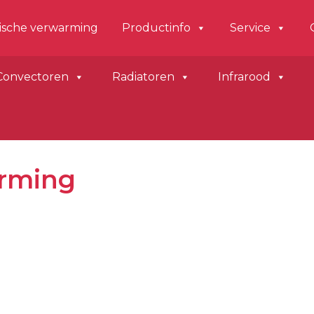
der
rische verwarming
Productinfo
Service
hts
Convectoren
Radiatoren
Infrarood
arming