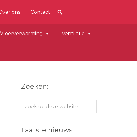
Over ons
Contact
Vloerverwarming
Ventilatie
Zoeken:
Zoek
op
deze
Laatste nieuws:
website