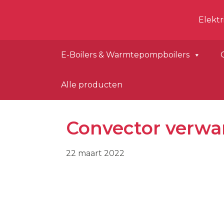
Hea
Spring
Door
Dimplex
Elekt
naar
naar
Rec
de
de
hoofdnavigatie
hoofd
E-Boilers & Warmtepompboilers
inhoud
Alle producten
Convector verw
22 maart 2022