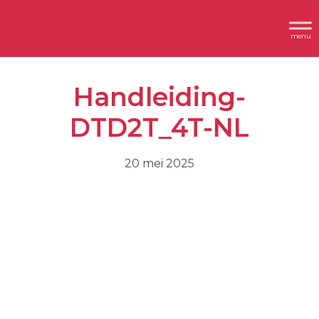
Spring
Door
Header
naar
naar
Dimplex
Rechts
de
de
hoofdnavigatie
hoofd
Handleiding-
inhoud
DTD2T_4T-NL
20 mei 2025