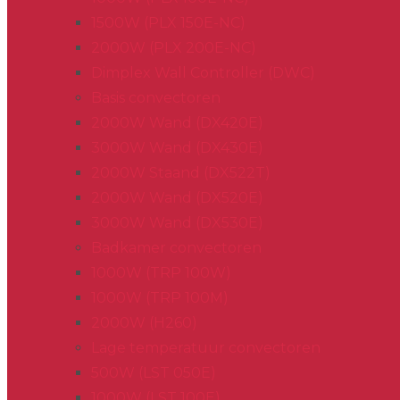
1500W (PLX 150E-NC)
2000W (PLX 200E-NC)
Dimplex Wall Controller (DWC)
Basis convectoren
2000W Wand (DX420E)
3000W Wand (DX430E)
2000W Staand (DX522T)
2000W Wand (DX520E)
3000W Wand (DX530E)
Badkamer convectoren
1000W (TRP 100W)
1000W (TRP 100M)
2000W (H260)
Lage temperatuur convectoren
500W (LST 050E)
1000W (LST 100E)