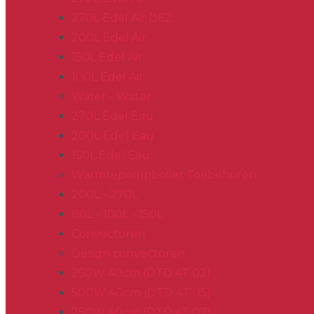
270L Edel Air DE2
200L Edel Air
150L Edel Air
100L Edel Air
Water - Water
270L Edel Eau
200L Edel Eau
150L Edel Eau
Warmtepompboiler Toebehoren
200L - 270L
80L - 100L - 150L
Convectoren
Design convectoren
250W 40cm (DTD 4T 02)
500W 40cm (DTD 4T 05)
750W 40cm (DTD 4T 07)