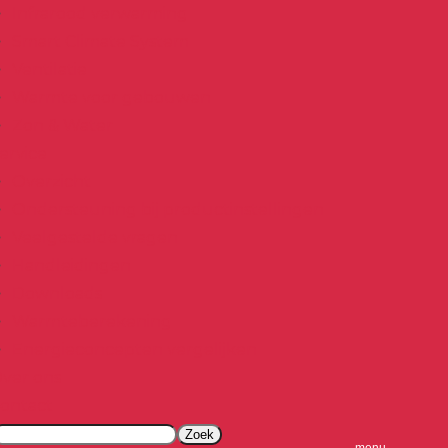
Infrarood verwarming
Smart Climate System
Ventilatie
Warmte voor gebouwen
Zon & Water
ervice
Overzicht
Ondersteuning bij productinstellingen
Veelgestelde vragen
Handleidingen
Downloads
Warmteberekening
Energieconcepten vergelijken
ver ons
ontact