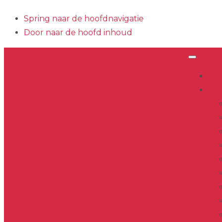
Spring naar de hoofdnavigatie
Door naar de hoofd inhoud
Hea
E
Rec
P