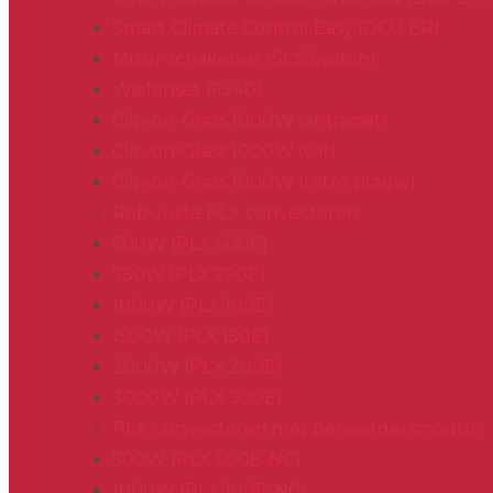
Smart Climate Control Easy (DCU ER)
Muur schakelaar (SCS Switch)
Wielenset (FS40)
Clip-on-Glass 1000W (antraciet)
Clip-on-Glass 1000W (wit)
Clip-on-Glass 1000W (retro blauw)
Robuuste PLX convectoren
500W (PLX 500E)
750W (PLX 750E)
1000W (PLX 100E)
1500W (PLX 150E)
2000W (PLX 200E)
3000W (PLX 300E)
PLX Convectoren met beheerdersmodus
500W (PLX 500E-NC)
1000W (PLX 100E-NC)