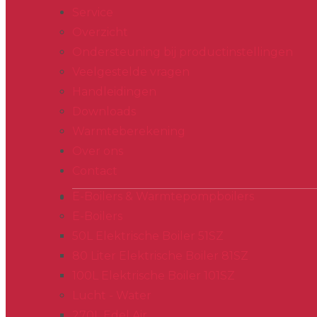
Service
Overzicht
Ondersteuning bij productinstellingen
Veelgestelde vragen
Handleidingen
Downloads
Warmteberekening
Over ons
Contact
E-Boilers & Warmtepompboilers
E-Boilers
50L Elektrische Boiler 51SZ
80 Liter Elektrische Boiler 81SZ
100L Elektrische Boiler 101SZ
Lucht - Water
270L Edel Air