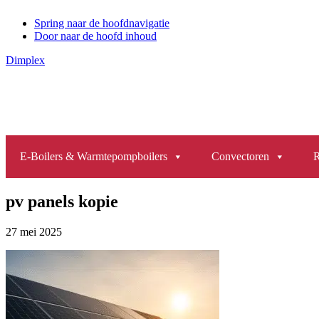
Spring naar de hoofdnavigatie
Door naar de hoofd inhoud
Dimplex
Header
Rechts
Elektrische verwarming
Productinfo
Service
E-Boilers & Warmtepompboilers
Convectoren
R
pv panels kopie
27 mei 2025