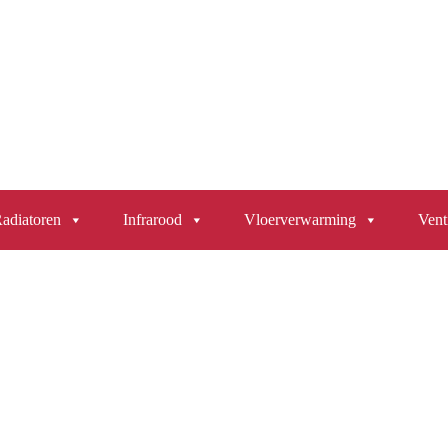
Over ons
Contact
adiatoren
Infrarood
Vloerverwarming
Venti