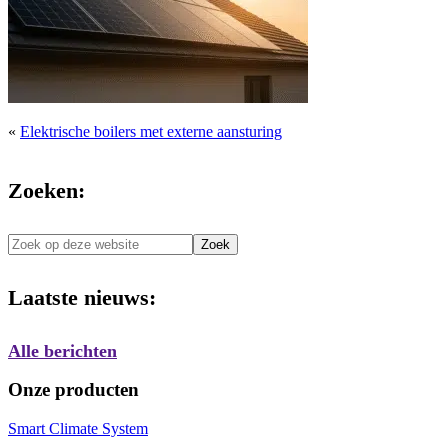
«
Elektrische boilers met externe aansturing
Zoeken:
Zoek
op
deze
Laatste nieuws:
website
Alle berichten
Onze producten
Smart Climate System