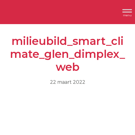
Spring
Door
Header
naar
naar
Dimplex
Rechts
de
de
hoofdnavigatie
hoofd
milieubild_smart_cli
inhoud
mate_glen_dimplex_
web
22 maart 2022