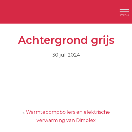
Spring
Door
Header
naar
naar
Dimplex
Rechts
de
de
hoofdnavigatie
hoofd
Achtergrond grijs
inhoud
30 juli 2024
«
Warmtepompboilers en elektrische
verwarming van Dimplex