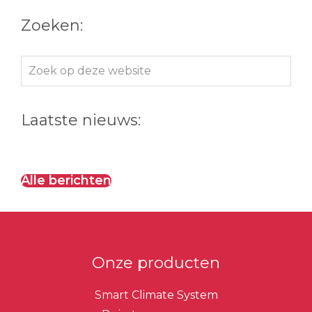
Zoeken:
Zoek
op
deze
Laatste nieuws:
website
Alle berichten
Onze producten
Smart Climate System