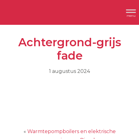
Spring
Door
Header
naar
naar
Dimplex
Rechts
de
de
hoofdnavigatie
hoofd
Achtergrond-grijs
inhoud
fade
1 augustus 2024
«
Warmtepompboilers en elektrische