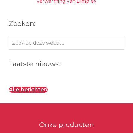
verwarming van Dimplex
Zoeken:
Zoek
op
deze
Laatste nieuws:
website
Alle berichten
Onze producten