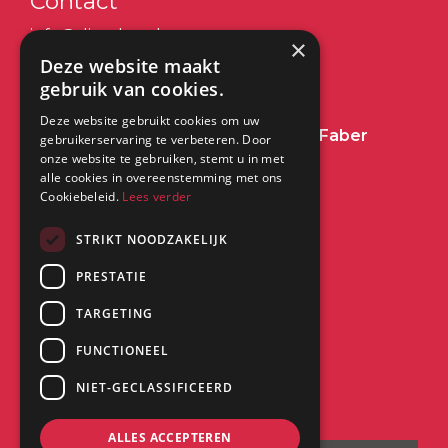
Contact
info@dimplex.nl
×
Deze website maakt
+31 (0) 513 78 98 80
gebruik van cookies.
Deze website gebruikt cookies om uw
Heeft u een vraag over Dimplex of Faber
gebruikerservaring te verbeteren. Door
onze website te gebruiken, stemt u in met
Haarden?
Klik dan hier
alle cookies in overeenstemming met ons
Cookiebeleid.
Lees verder
Kantoor:
STRIKT NOODZAKELIJK
PRESTATIE
Saturnus 8
8448 CC Heerenveen
TARGETING
FUNCTIONEEL
NIET-GECLASSIFICEERD
ALLES ACCEPTEREN