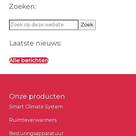
Zoeken:
Zoek
op
deze
Laatste nieuws:
website
Alle berichten
Onze producten
Smart Climate System
Ruimteverwarmers
Besturingsapparatuur