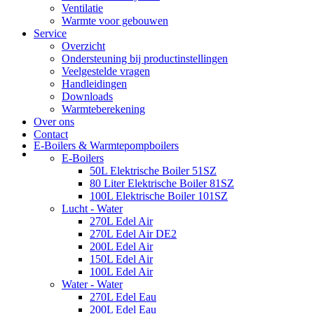
Ventilatie
Warmte voor gebouwen
Service
Overzicht
Ondersteuning bij productinstellingen
Veelgestelde vragen
Handleidingen
Downloads
Warmteberekening
Over ons
Contact
E-Boilers & Warmtepompboilers
E-Boilers
50L Elektrische Boiler 51SZ
80 Liter Elektrische Boiler 81SZ
100L Elektrische Boiler 101SZ
Lucht - Water
270L Edel Air
270L Edel Air DE2
200L Edel Air
150L Edel Air
100L Edel Air
Water - Water
270L Edel Eau
200L Edel Eau