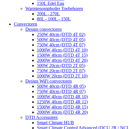
150L Edel Eau
Warmtepompboiler Toebehoren
200L - 270L
80L - 100L - 150L
Convectoren
Design convectoren
250W 40cm (DTD 4T 02)
500W 40cm (DTD 4T 05)
750W 40cm (DTD 4T 07)
1000W 40cm (DTD 4T 10)
1500W 40cm (DTD 4T 15)
2000W 40cm (DTD 4T 20)
500W 20cm (DTD 2T 05)
750W 20cm (DTD 2T 07)
1000W 20cm (DTD 2T 10)
Design WiFi convectoren
500W 40cm (DTD 4R 05)
750W 40cm (DTD 4R 07)
1000W 40cm (DTD 4R 10)
1250W 40cm (DTD 4R 12)
1500W 40cm (DTD 4R 15)
2000W 40cm (DTD 4R 20)
DTD Accessoires
Smart Climate HUB
Smart Climate Control Advanced (DCU 2R / NC