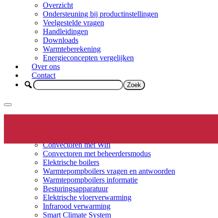
Overzicht
Ondersteuning bij productinstellingen
Veelgestelde vragen
Handleidingen
Downloads
Warmteberekening
Energieconcepten vergelijken
Over ons
Contact
Elektrische verwarming
Productinfo
Convectoren
Convectoren met Wifi
Convectoren met beheerdersmodus
Elektrische boilers
Warmtepompboilers vragen en antwoorden
Warmtepompboilers informatie
Besturingsapparatuur
Elektrische vloerverwarming
Infrarood verwarming
Smart Climate System