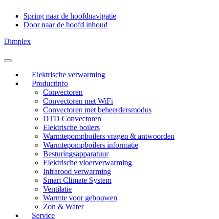
Spring naar de hoofdnavigatie
Door naar de hoofd inhoud
Dimplex
Header
Rechts
Elektrische verwarming
Productinfo
Convectoren
Convectoren met WiFi
Convectoren met beheerdersmodus
DTD Convectoren
Elektrische boilers
Warmtepompboilers vragen & antwoorden
Warmtepompboilers informatie
Besturingsapparatuur
Elektrische vloerverwarming
Infrarood verwarming
Smart Climate System
Ventilatie
Warmte voor gebouwen
Zon & Water
Service