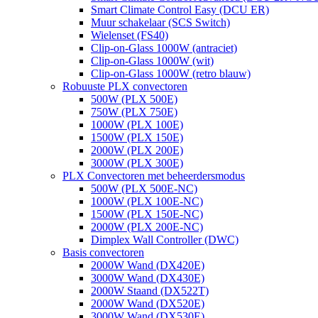
Smart Climate Control Easy (DCU ER)
Muur schakelaar (SCS Switch)
Wielenset (FS40)
Clip-on-Glass 1000W (antraciet)
Clip-on-Glass 1000W (wit)
Clip-on-Glass 1000W (retro blauw)
Robuuste PLX convectoren
500W (PLX 500E)
750W (PLX 750E)
1000W (PLX 100E)
1500W (PLX 150E)
2000W (PLX 200E)
3000W (PLX 300E)
PLX Convectoren met beheerdersmodus
500W (PLX 500E-NC)
1000W (PLX 100E-NC)
1500W (PLX 150E-NC)
2000W (PLX 200E-NC)
Dimplex Wall Controller (DWC)
Basis convectoren
2000W Wand (DX420E)
3000W Wand (DX430E)
2000W Staand (DX522T)
2000W Wand (DX520E)
3000W Wand (DX530E)