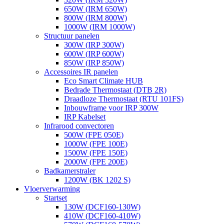
650W (IRM 650W)
800W (IRM 800W)
1000W (IRM 1000W)
Structuur panelen
300W (IRP 300W)
600W (IRP 600W)
850W (IRP 850W)
Accessoires IR panelen
Eco Smart Climate HUB
Bedrade Thermostaat (DTB 2R)
Draadloze Thermostaat (RTU 101FS)
Inbouwframe voor IRP 300W
IRP Kabelset
Infrarood convectoren
500W (FPE 050E)
1000W (FPE 100E)
1500W (FPE 150E)
2000W (FPE 200E)
Badkamerstraler
1200W (BK 1202 S)
Vloerverwarming
Startset
130W (DCF160-130W)
410W (DCF160-410W)