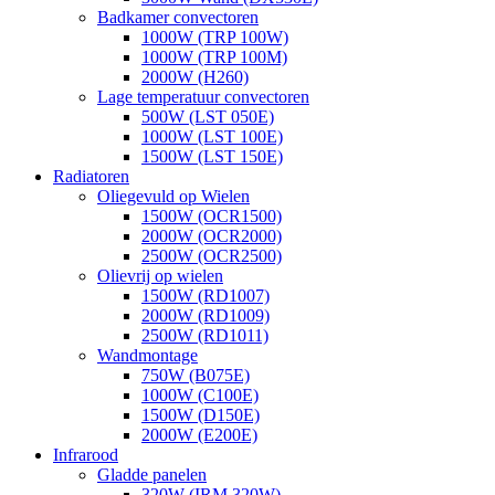
Badkamer convectoren
1000W (TRP 100W)
1000W (TRP 100M)
2000W (H260)
Lage temperatuur convectoren
500W (LST 050E)
1000W (LST 100E)
1500W (LST 150E)
Radiatoren
Oliegevuld op Wielen
1500W (OCR1500)
2000W (OCR2000)
2500W (OCR2500)
Olievrij op wielen
1500W (RD1007)
2000W (RD1009)
2500W (RD1011)
Wandmontage
750W (B075E)
1000W (C100E)
1500W (D150E)
2000W (E200E)
Infrarood
Gladde panelen
320W (IRM 320W)