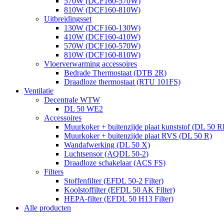
570W (DCF160-570W)
810W (DCF160-810W)
Uitbreidingsset
130W (DCF160-130W)
410W (DCF160-410W)
570W (DCF160-570W)
810W (DCF160-810W)
Vloerverwarming accessoires
Bedrade Thermostaat (DTB 2R)
Draadloze thermostaat (RTU 101FS)
Ventilatie
Decentrale WTW
DL 50 WE2
Accessoires
Muurkoker + buitenzijde plaat kunststof (DL 50 R
Muurkoker + buitenzijde plaat RVS (DL 50 R)
Wandafwerking (DL 50 X)
Luchtsensor (AQDL 50-2)
Draadloze schakelaar (ACS FS)
Filters
Stoffenfilter (EFDL 50-2 Filter)
Koolstoffilter (EFDL 50 AK Filter)
HEPA-filter (EFDL 50 H13 Filter)
Alle producten