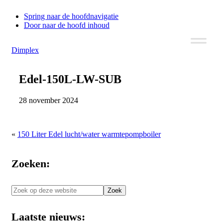
Spring naar de hoofdnavigatie
Door naar de hoofd inhoud
Dimplex
Header
Edel-150L-LW-SUB
Rechts
28 november 2024
«
150 Liter Edel lucht/water warmtepompboiler
Zoeken:
Zoek
op
deze
Laatste nieuws:
website