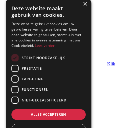
×
Deze website maakt
Downloads
gebruik van cookies.
Warmteberekening
Deze website gebruikt cookies om uw
gebruikerservaring te verbeteren. Door
Contact
onze website te gebruiken, stemt u in met
alle cookies in overeenstemming met ons
info@dimplex.nl
Cookiebeleid.
Lees verder
+31 (0) 513 78 98 80
STRIKT NOODZAKELIJK
Heeft u een vraag over Dimplex of Faber Haarden?
Klik
PRESTATIE
dan hier
TARGETING
Kantoor:
FUNCTIONEEL
Saturnus 8
8448 CC Heerenveen
NIET-GECLASSIFICEERD
ALLES ACCEPTEREN