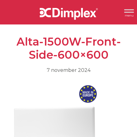
Spring
Door
Header
naar
naar
Dimplex
Rechts
de
de
hoofdnavigatie
hoofd
Alta-1500W-Front-
inhoud
Side-600×600
7 november 2024