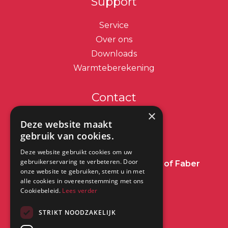
Support
Service
Over ons
Downloads
Warmteberekening
Contact
×
info@dimplex.nl
Deze website maakt
gebruik van cookies.
+31 (0) 513 78 98 80
Deze website gebruikt cookies om uw
gebruikerservaring te verbeteren. Door
Heeft u een vraag over Dimplex of Faber
onze website te gebruiken, stemt u in met
Haarden?
Klik dan hier
alle cookies in overeenstemming met ons
Cookiebeleid.
Lees verder
Kantoor:
STRIKT NOODZAKELIJK
Saturnus 8