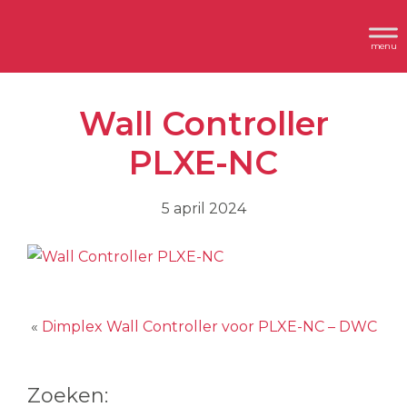
Spring
Door
Header
naar
naar
Dimplex
Rechts
de
de
hoofdnavigatie
hoofd
Wall Controller
inhoud
PLXE-NC
5 april 2024
«
Dimplex Wall Controller voor PLXE-NC – DWC
Zoeken: