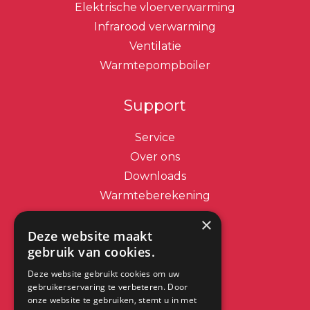
Elektrische vloerverwarming
Infrarood verwarming
Ventilatie
Warmtepompboiler
Support
Service
Over ons
Downloads
Warmteberekening
×
Contact
Deze website maakt
gebruik van cookies.
info@dimplex.nl
Deze website gebruikt cookies om uw
+31 (0) 513 78 98 80
gebruikerservaring te verbeteren. Door
onze website te gebruiken, stemt u in met