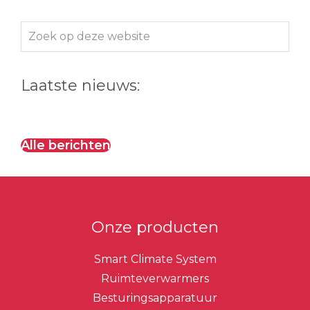
Zoek
op
deze
Laatste nieuws:
website
Alle berichten
Onze producten
Smart Climate System
Ruimteverwarmers
Besturingsapparatuur