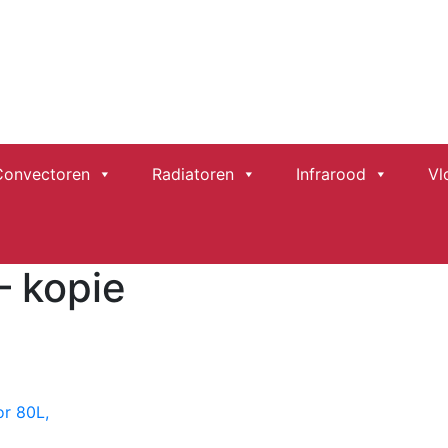
ader
ktrische verwarming
Productinfo
Service
O
chts
Convectoren
Radiatoren
Infrarood
Vl
 kopie
r 80L,