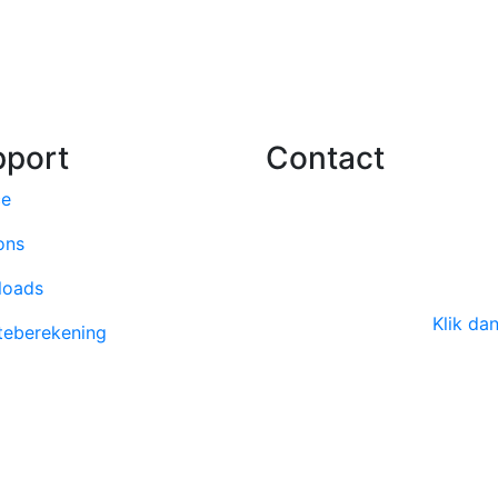
pport
Contact
ce
info@dimplex.nl
ons
+31 (0) 513 78 98 80
loads
Heeft u een vraag over Di
of Faber Haarden?
Klik dan
eberekening
Kantoor:
Saturnus 8
8448 CC Heerenveen