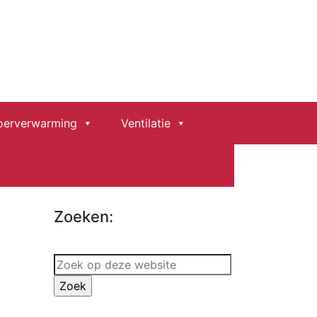
ver ons
Contact
oerverwarming
Ventilatie
Zoeken:
Zoek
op
deze
website