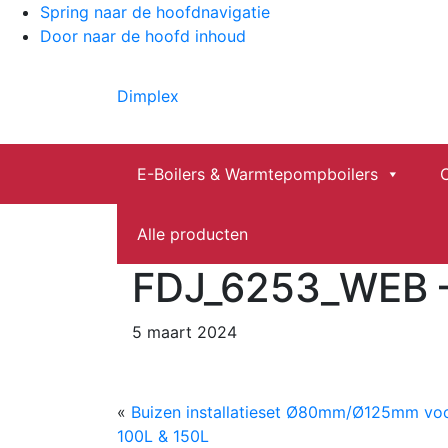
Spring naar de hoofdnavigatie
Door naar de hoofd inhoud
He
Dimplex
Ele
Re
E-Boilers & Warmtepompboilers
Alle producten
FDJ_6253_WEB –
5 maart 2024
«
Buizen installatieset Ø80mm/Ø125mm voo
100L & 150L