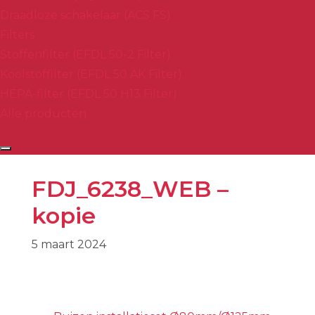
Draadloze schakelaar (ACS FS)
Filters
Stoffenfilter (EFDL 50-2 Filter)
Koolstoffilter (EFDL 50 AK Filter)
HEPA-filter (EFDL 50 H13 Filter)
Alle producten
FDJ_6238_WEB –
kopie
5 maart 2024