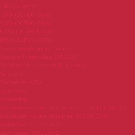
Uitbreidingsset
130W (DCF160-130W)
410W (DCF160-410W)
570W (DCF160-570W)
810W (DCF160-810W)
Vloerverwarming accessoires
Bedrade Thermostaat (DTB 2R)
Draadloze thermostaat (RTU 101FS)
Ventilatie
Decentrale WTW
DL 50 WE2
Accessoires
Muurkoker + buitenzijde plaat kunststof (DL 50 RP)
Muurkoker + buitenzijde plaat RVS (DL 50 R)
Wandafwerking (DL 50 X)
Luchtsensor (AQDL 50-2)