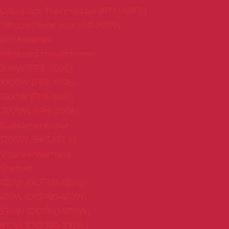
Draadloze Thermostaat (RTU 101FS)
Inbouwframe voor IRP 300W
IRP Kabelset
Infrarood convectoren
500W (FPE 050E)
1000W (FPE 100E)
1500W (FPE 150E)
2000W (FPE 200E)
Badkamerstraler
1200W (BK 1202 S)
Vloerverwarming
Startset
130W (DCF160-130W)
410W (DCF160-410W)
570W (DCF160-570W)
810W (DCF160-810W)