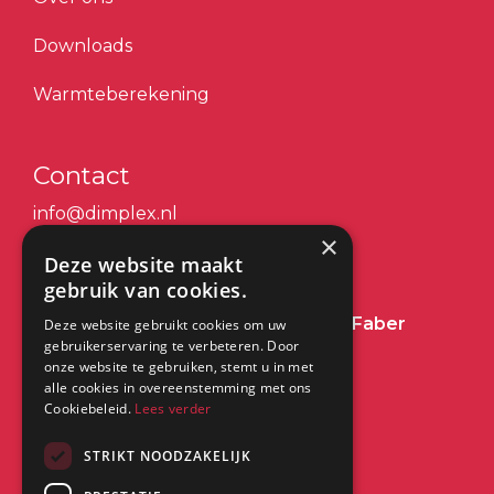
Downloads
Warmteberekening
Contact
info@dimplex.nl
×
+31 (0) 513 78 98 80
Deze website maakt
gebruik van cookies.
Heeft u een vraag over Dimplex of Faber
Deze website gebruikt cookies om uw
gebruikerservaring te verbeteren. Door
Haarden?
Klik dan hier
onze website te gebruiken, stemt u in met
alle cookies in overeenstemming met ons
Cookiebeleid.
Lees verder
Kantoor:
STRIKT NOODZAKELIJK
Saturnus 8