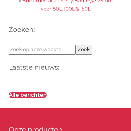
«
Buizen installatieset Ø80mm/Ø125mm
voor 80L, 100L & 150L
Zoeken:
Zoek
op
deze
Laatste nieuws:
website
Alle berichten
Onze producten