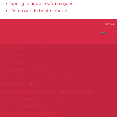
Spring naar de hoofdnavigatie
Door naar de hoofd inhoud
Header
Dimplex
Rechts
Elektrische verwarming
Productinfo
Convectoren
Convectoren met Wifi
Convectoren met beheerdersmodus
Elektrische boilers
Warmtepompboilers vragen en antwoorden
Warmtepompboilers informatie
Besturingsapparatuur
Elektrische vloerverwarming