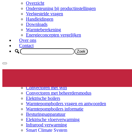
Overzicht
Ondersteuning bij productinstellingen
Veelgestelde vragen
Handleidingen
Downloads
Warmteberekening
Energieconcepten vergelijken
Over ons
Contact
Elektrische verwarming
Productinfo
Convectoren
Convectoren met Wifi
Convectoren met beheerdersmodus
Elektrische boilers
Warmtepompboilers vragen en antwoorden
Warmtepompboilers informatie
Besturingsapparatuur
Elektrische vloerverwarming
Infrarood verwarming
Smart Climate System