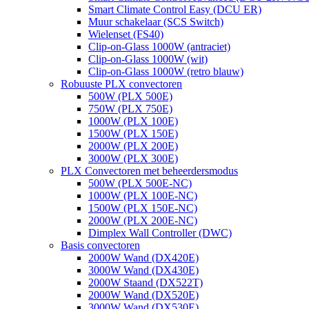
Smart Climate Control Easy (DCU ER)
Muur schakelaar (SCS Switch)
Wielenset (FS40)
Clip-on-Glass 1000W (antraciet)
Clip-on-Glass 1000W (wit)
Clip-on-Glass 1000W (retro blauw)
Robuuste PLX convectoren
500W (PLX 500E)
750W (PLX 750E)
1000W (PLX 100E)
1500W (PLX 150E)
2000W (PLX 200E)
3000W (PLX 300E)
PLX Convectoren met beheerdersmodus
500W (PLX 500E-NC)
1000W (PLX 100E-NC)
1500W (PLX 150E-NC)
2000W (PLX 200E-NC)
Dimplex Wall Controller (DWC)
Basis convectoren
2000W Wand (DX420E)
3000W Wand (DX430E)
2000W Staand (DX522T)
2000W Wand (DX520E)
3000W Wand (DX530E)