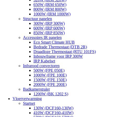
650W (IRM 650W)
800W (IRM 800W)
1000W (IRM 1000W)
Structuur panelen
300W (IRP 300W)
600W (IRP 600W)
850W (IRP 850W)
Accessoires IR panelen
Eco Smart Climate HUB
Bedrade Thermostaat (DTB 2R)
Draadloze Thermostaat (RTU 101FS)
Inbouwframe voor IRP 300W
IRP Kabelset
Infrarood convectoren
500W (FPE 050E)
1000W (FPE 100E)
1500W (FPE 150E)
2000W (FPE 200E)
Badkamerstraler
1200W (BK 1202 S)
Vloerverwarming
Startset
130W (DCF160-130W)
410W (DCF160-410W)