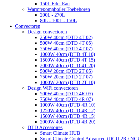
150L Edel Eau
Warmtepompboiler Toebehoren
200L - 270L
80L - 100L - 150L
Convectoren
Design convectoren
250W 40cm (DTD 4T 02)
500W 40cm (DTD 4T 05)
750W 40cm (DTD 4T 07)
1000W 40cm (DTD 4T 10)
1500W 40cm (DTD 4T 15)
2000W 40cm (DTD 4T 20)
500W 20cm (DTD 2T 05)
750W 20cm (DTD 2T 07)
1000W 20cm (DTD 2T 10)
Design WiFi convectoren
500W 40cm (DTD 4R 05)
750W 40cm (DTD 4R 07)
1000W 40cm (DTD 4R 10)
1250W 40cm (DTD 4R 12)
1500W 40cm (DTD 4R 15)
2000W 40cm (DTD 4R 20)
DTD Accessoires
Smart Climate HUB
Smart Climate Control Advanced (DCU 2R / NC