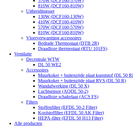
570W (DCF160-570W)
810W (DCF160-810W)
Uitbreidingsset
130W (DCF160-130W)
410W (DCF160-410W)
570W (DCF160-570W)
810W (DCF160-810W)
Vloerverwarming accessoires
Bedrade Thermostaat (DTB 2R)
Draadloze thermostaat (RTU 101FS)
Ventilatie
Decentrale WTW
DL 50 WE2
Accessoires
Muurkoker + buitenzijde plaat kunststof (DL 50 R
Muurkoker + buitenzijde plaat RVS (DL 50 R)
Wandafwerking (DL 50 X)
Luchtsensor (AQDL 50-2)
Draadloze schakelaar (ACS FS)
Filters
Stoffenfilter (EFDL 50-2 Filter)
Koolstoffilter (EFDL 50 AK Filter)
HEPA-filter (EFDL 50 H13 Filter)
Alle producten