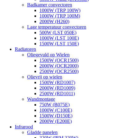
Badkamer convectoren
1000W (TRP 100W)
1000W (TRP 100M)
2000W (H260)
Lage temperatuur convectoren
500W (LST 050E)
1000W (LST 100E)
1500W (LST 150E)
Radiatoren
Oliegevuld op Wielen
1500W (OCR1500)
2000W (OCR2000)
2500W (OCR2500)
Olievrij op wielen
1500W (RD1007)
2000W (RD1009)
2500W (RD1011)
Wandmontage
750W (B075E)
1000W (C100E)
1500W (D150E)
2000W (E200E)
Infrarood
Gladde panelen
320W (IRM 320W)