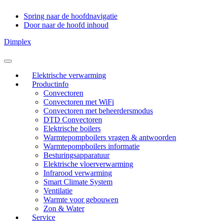
Spring naar de hoofdnavigatie
Door naar de hoofd inhoud
Dimplex
Header
Rechts
Elektrische verwarming
Productinfo
Convectoren
Convectoren met WiFi
Convectoren met beheerdersmodus
DTD Convectoren
Elektrische boilers
Warmtepompboilers vragen & antwoorden
Warmtepompboilers informatie
Besturingsapparatuur
Elektrische vloerverwarming
Infrarood verwarming
Smart Climate System
Ventilatie
Warmte voor gebouwen
Zon & Water
Service