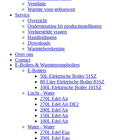
Ventilatie
Warmte voor gebouwen
Service
Overzicht
Ondersteuning bij productinstellingen
Veelgestelde vragen
Handleidingen
Downloads
Warmteberekening
Over ons
Contact
E-Boilers & Warmtepompboilers
E-Boilers
50L Elektrische Boiler 51SZ
80 Liter Elektrische Boiler 81SZ
100L Elektrische Boiler 101SZ
Lucht - Water
270L Edel Air
270L Edel Air DE2
200L Edel Air
150L Edel Air
100L Edel Air
Water - Water
270L Edel Eau
200L Edel Eau