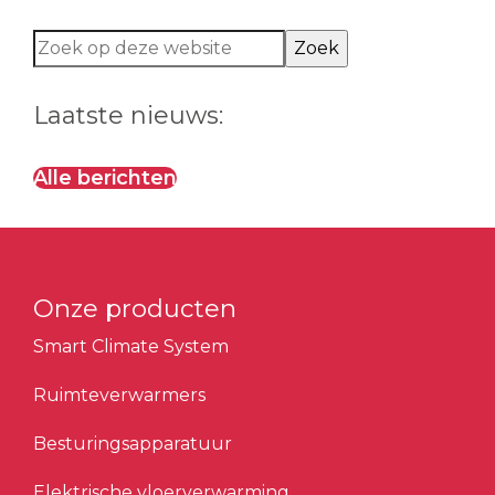
Zoek
op
deze
Laatste nieuws:
website
Alle berichten
Onze producten
Smart Climate System
Ruimteverwarmers
Besturingsapparatuur
Elektrische vloerverwarming