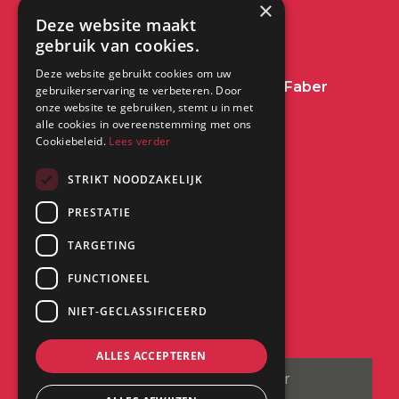
×
Deze website maakt
+31 (0) 513 78 98 80
gebruik van cookies.
Deze website gebruikt cookies om uw
Heeft u een vraag over Dimplex of Faber
gebruikerservaring te verbeteren. Door
onze website te gebruiken, stemt u in met
Haarden?
Klik dan hier
alle cookies in overeenstemming met ons
Cookiebeleid.
Lees verder
Kantoor:
STRIKT NOODZAKELIJK
PRESTATIE
Saturnus 8
8448 CC Heerenveen
TARGETING
FUNCTIONEEL
NIET-GECLASSIFICEERD
ALLES ACCEPTEREN
©
2026
| Website ontwikkeling door