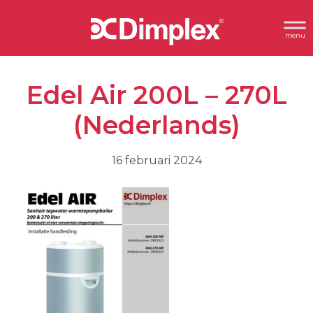
Spring
Door
Header
naar
naar
Dimplex
Rechts
de
de
hoofdnavigatie
hoofd
Edel Air 200L – 270L
inhoud
(Nederlands)
16 februari 2024