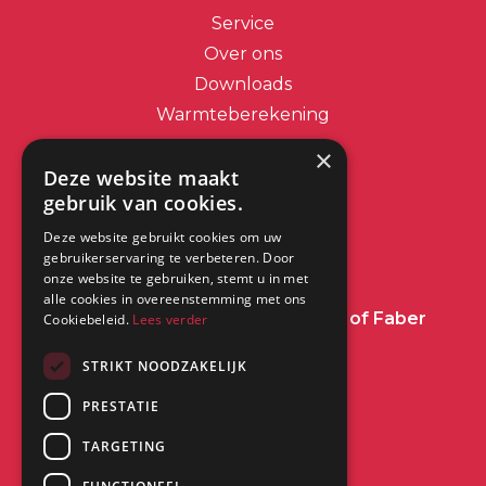
Service
Over ons
Downloads
Warmteberekening
×
Contact
Deze website maakt
gebruik van cookies.
info@dimplex.nl
Deze website gebruikt cookies om uw
+31 (0) 513 78 98 80
gebruikerservaring te verbeteren. Door
onze website te gebruiken, stemt u in met
alle cookies in overeenstemming met ons
Heeft u een vraag over Dimplex of Faber
Cookiebeleid.
Lees verder
Haarden?
Klik dan hier
STRIKT NOODZAKELIJK
PRESTATIE
Kantoor:
Saturnus 8
TARGETING
8448 CC Heerenveen